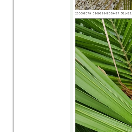
205008679_530938848099477_511412206