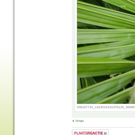
206107731_1423214101370125_3009072
Vorige
Plaats een reactie