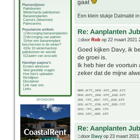
gaat
Plantenlijsten
Palmbomen
Winterharde palmbomen
Een klein stukje Dalmatië in
Bananenplanten
Canna's (bloemriet)
Palmvarens
Populairste artikels
Re: Aanplanten Jub
1)
Verzorging bananenplanten
2)
Verzorging van palmen
door
Rob
op 22 maart 2021 
3)
Hoe een bananenplant
beschermen in de winter?
Goed kijken Davy, ik b
4)
De 10 winterhardste
palmbomen ter wereld
5)
Zaaien van avocado
de groei is.
Handige pagina's
Ik heb hier de voortui
Exoten adressen
Veel gestelde vragen
zeker dat de mijne alw
Hoe foto's uploaden
Richtlijnen
Disclaimer
Link naar ons
Links
08/09, -14.7°C__14/15, - 3.6°C__20/21, -9.1°C
09/10, -10.0°C__15/16, - 5.9°C__21/22, -5.2°C
SPONSORS
10/11, - 7.9°C__16/17, - 7.9°C__21/22, -6.9°C
11/12, -14.7°C__17/18, - 8.3°C__22/23, -7.1°C
12/13, - 7.9°C__18/19, - 7.5°C
13/14, - 0.8°C__19/20, - 2.8°C
Re: Aanplanten Jub
door
Davy
op 23 maart 2021