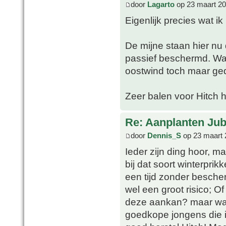
door
Lagarto
op 23 maart 20
Eigenlijk precies wat i
De mijne staan hier nu 
passief beschermd. Was
oostwind toch maar ged
Zeer balen voor Hitch 
Re: Aanplanten Jub
door
Dennis_S
op 23 maart 
Ieder zijn ding hoor, m
bij dat soort winterpri
een tijd zonder bescher
wel een groot risico; O
deze aankan? maar wat d
goedkope jongens die i