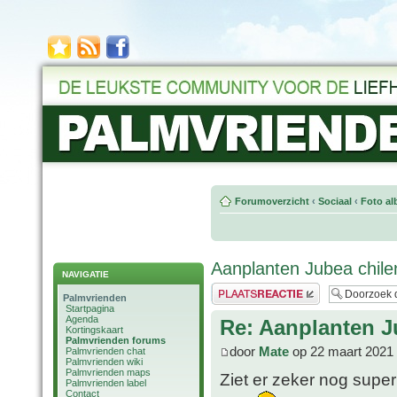
Forumoverzicht
‹
Sociaal
‹
Foto al
Aanplanten Jubea chile
NAVIGATIE
Plaats een reactie
Palmvrienden
Startpagina
Agenda
Re: Aanplanten J
Kortingskaart
Palmvrienden forums
door
Mate
op 22 maart 2021
Palmvrienden chat
Palmvrienden wiki
Palmvrienden maps
Ziet er zeker nog super
Palmvrienden label
Contact