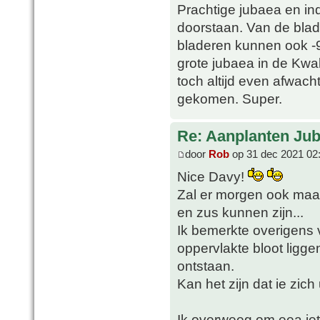
Prachtige jubaea en in
doorstaan. Van de blad
bladeren kunnen ook -
grote jubaea in de Kwak
toch altijd even afwach
gekomen. Super.
Re: Aanplanten Jub
door
Rob
op 31 dec 2021 02
Nice Davy!
Zal er morgen ook maar
en zus kunnen zijn...
Ik bemerkte overigens 
oppervlakte bloot ligge
ontstaan.
Kan het zijn dat ie zic
Ik overweeg om eea iet