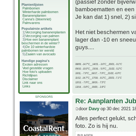
(passief zonder bijver
Plantenlijsten
bamboematten en een ro
Palmbomen
Winterharde palmbomen
Je kan dat 1) snel, 2)
Bananenplanten
Canna's (bloemriet)
Palmvarens
Populairste artikels
Het niet beschermen v
1)
Verzorging bananenplanten
2)
Verzorging van palmen
lager dan -10 en snee
3)
Hoe een bananenplant
beschermen in de winter?
guys....
4)
De 10 winterhardste
palmbomen ter wereld
5)
Zaaien van avocado
Handige pagina's
Exoten adressen
08/09, -14.7°C__14/15, - 3.6°C__20/21, -9.1°C
Veel gestelde vragen
09/10, -10.0°C__15/16, - 5.9°C__21/22, -5.2°C
Hoe foto's uploaden
10/11, - 7.9°C__16/17, - 7.9°C__21/22, -6.9°C
Richtlijnen
11/12, -14.7°C__17/18, - 8.3°C__22/23, -7.1°C
Disclaimer
Link naar ons
12/13, - 7.9°C__18/19, - 7.5°C
Links
13/14, - 0.8°C__19/20, - 2.8°C
SPONSORS
Re: Aanplanten Jub
door
Davy
op 30 dec 2021 1
Alles perfect gelukt, sc
foto. Zo is hij nu.
BIJLAGEN