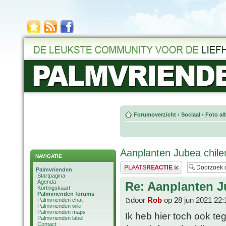
Forumoverzicht
‹
Sociaal
‹
Foto al
Aanplanten Jubea chile
NAVIGATIE
Plaats een reactie
Palmvrienden
Startpagina
Agenda
Re: Aanplanten J
Kortingskaart
Palmvrienden forums
door
Rob
op 28 jun 2021 22:
Palmvrienden chat
Palmvrienden wiki
Palmvrienden maps
Ik heb hier toch ook 
Palmvrienden label
Contact