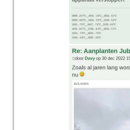
08/09, -14.7°C__14/15, - 3.6°C__20/21, -9.1°C
09/10, -10.0°C__15/16, - 5.9°C__21/22, -5.2°C
10/11, - 7.9°C__16/17, - 7.9°C__21/22, -6.9°C
11/12, -14.7°C__17/18, - 8.3°C__22/23, -7.1°C
12/13, - 7.9°C__18/19, - 7.5°C
13/14, - 0.8°C__19/20, - 2.8°C
Re: Aanplanten Jub
door
Davy
op 30 dec 2022 1
Zoals al jaren lang wor
nu
BIJLAGEN