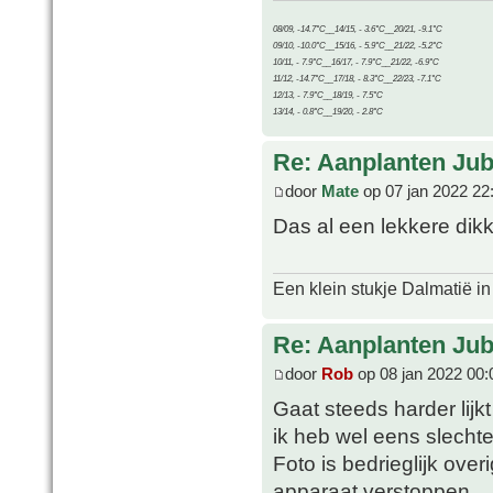
08/09, -14.7°C__14/15, - 3.6°C__20/21, -9.1°C
09/10, -10.0°C__15/16, - 5.9°C__21/22, -5.2°C
10/11, - 7.9°C__16/17, - 7.9°C__21/22, -6.9°C
11/12, -14.7°C__17/18, - 8.3°C__22/23, -7.1°C
12/13, - 7.9°C__18/19, - 7.5°C
13/14, - 0.8°C__19/20, - 2.8°C
Re: Aanplanten Jub
door
Mate
op 07 jan 2022 22
Das al een lekkere dik
Een klein stukje Dalmatië in
Re: Aanplanten Jub
door
Rob
op 08 jan 2022 00:
Gaat steeds harder lijk
ik heb wel eens slechte
Foto is bedrieglijk over
apparaat verstoppen.