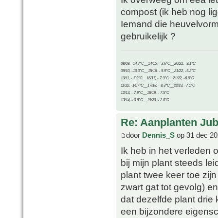
compost (ik heb nog lig
Iemand die heuvelvormi
gebruikelijk ?
08/09, -14.7°C__14/15, - 3.6°C__20/21, -9.1°C
09/10, -10.0°C__15/16, - 5.9°C__21/22, -5.2°C
10/11, - 7.9°C__16/17, - 7.9°C__21/22, -6.9°C
11/12, -14.7°C__17/18, - 8.3°C__22/23, -7.1°C
12/13, - 7.9°C__18/19, - 7.5°C
13/14, - 0.8°C__19/20, - 2.8°C
Re: Aanplanten Jub
door
Dennis_S
op 31 dec 20
Ik heb in het verleden
bij mijn plant steeds lei
plant twee keer toe zijn
zwart gat tot gevolg) e
dat dezelfde plant drie 
een bijzondere eigensc