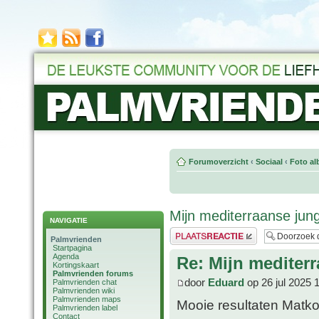
Forumoverzicht
‹
Sociaal
‹
Foto al
Mijn mediterraanse jung
NAVIGATIE
Plaats een reactie
Palmvrienden
Startpagina
Agenda
Re: Mijn mediter
Kortingskaart
Palmvrienden forums
door
Eduard
op 26 jul 2025 
Palmvrienden chat
Palmvrienden wiki
Palmvrienden maps
Mooie resultaten Matk
Palmvrienden label
Contact