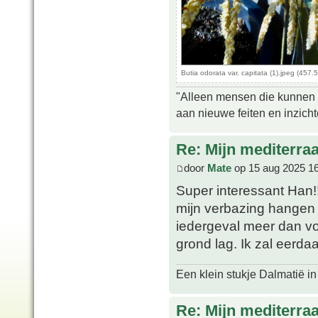
Butia odorata var. capitata (1).jpeg (457
"Alleen mensen die kunnen tw
aan nieuwe feiten en inzich
Re: Mijn mediterra
door
Mate
op 15 aug 2025 1
Super interessant Han!!
mijn verbazing hangen 
iedergeval meer dan vor
grond lag. Ik zal eerda
Een klein stukje Dalmatië in
Re: Mijn mediterra