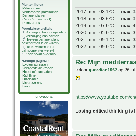
Plantenlijsten
Palmbomen
2017 min. -08.1ºC --- max. 
Winterharde palmbomen
Bananenplanten
2018 min. -08.6ºC --- max. 
Canna's (bloemriet)
Palmvarens
2019 min. -07.0ºC --- max. 
Populairste artikels
2020 min. -05.0ºC --- max. 
1)
Verzorging bananenplanten
2)
Verzorging van palmen
2021 min. -09.1ºC --- max. 
3)
Hoe een bananenplant
beschermen in de winter?
2022 min. -09.0ºC --- max. 
4)
De 10 winterhardste
palmbomen ter wereld
5)
Zaaien van avocado
Re: Mijn mediterra
Handige pagina's
Exoten adressen
Veel gestelde vragen
door
guardian1967
op 26 jul
Hoe foto's uploaden
Richtlijnen
Disclaimer
Link naar ons
Links
https://www.youtube.com/
SPONSORS
Losing critical thinking is 