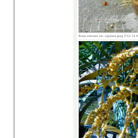
Butia odorata var. capitata.jpeg (712.74