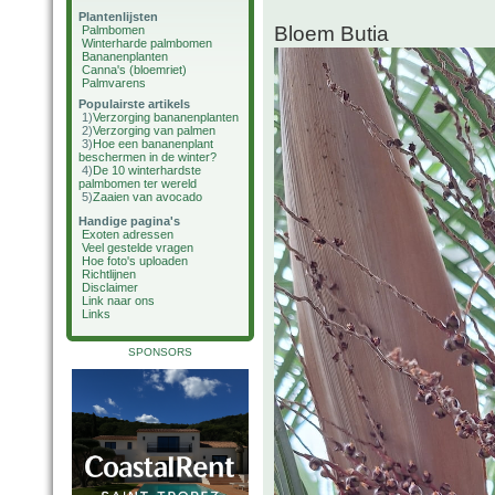
Plantenlijsten
Bloem Butia
Palmbomen
Winterharde palmbomen
Bananenplanten
Canna's (bloemriet)
Palmvarens
Populairste artikels
1)
Verzorging bananenplanten
2)
Verzorging van palmen
3)
Hoe een bananenplant
beschermen in de winter?
4)
De 10 winterhardste
palmbomen ter wereld
5)
Zaaien van avocado
Handige pagina's
Exoten adressen
Veel gestelde vragen
Hoe foto's uploaden
Richtlijnen
Disclaimer
Link naar ons
Links
SPONSORS