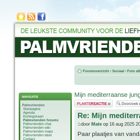
Forumoverzicht
‹
Sociaal
‹
Foto al
Mijn mediterraanse jung
NAVIGATIE
Plaats een reactie
Palmvrienden
Startpagina
Agenda
Re: Mijn mediter
Kortingskaart
Palmvrienden forums
door
Mate
op 16 aug 2025 2
Palmvrienden chat
Palmvrienden wiki
Palmvrienden maps
Paar plaatjes van vand
Palmvrienden label
Contact