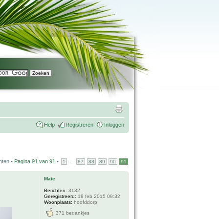
Help
Registreren
Inloggen
hten •
Pagina
91
van
91
•
...
1
87
88
89
90
91
Mate
Berichten:
3132
Geregistreerd:
18 feb 2015 09:32
Woonplaats:
hoofddorp
371 bedankjes