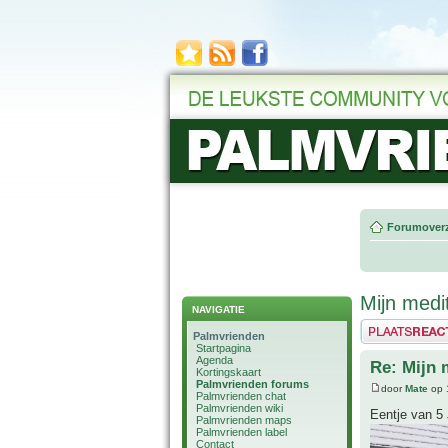
Forumoverz
Mijn medi
NAVIGATIE
Plaats een reactie
Palmvrienden
Startpagina
Agenda
Re: Mijn 
Kortingskaart
Palmvrienden forums
door
Mate
op 
Palmvrienden chat
Palmvrienden wiki
Eentje van 5 
Palmvrienden maps
Palmvrienden label
Contact