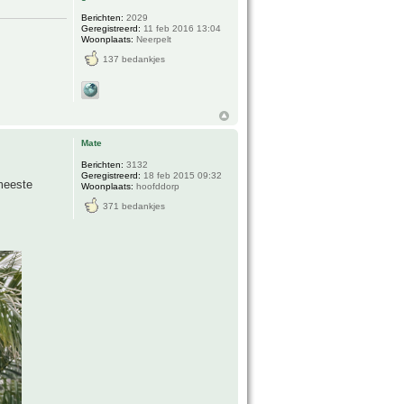
Berichten:
2029
Geregistreerd:
11 feb 2016 13:04
Woonplaats:
Neerpelt
137 bedankjes
Mate
Berichten:
3132
Geregistreerd:
18 feb 2015 09:32
 meeste
Woonplaats:
hoofddorp
371 bedankjes