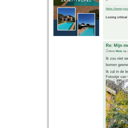
https://www.yo
Losing critical
Re: Mijn m
door
Mate
op 
Ik zou niet w
bomen geene
Ik zal in de 
Fotootje van