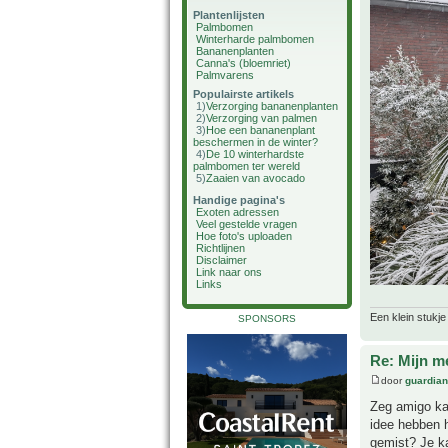
Plantenlijsten
Palmbomen
Winterharde palmbomen
Bananenplanten
Canna's (bloemriet)
Palmvarens
Populairste artikels
1)
Verzorging bananenplanten
2)
Verzorging van palmen
3)
Hoe een bananenplant
beschermen in de winter?
4)
De 10 winterhardste
palmbomen ter wereld
5)
Zaaien van avocado
Handige pagina's
Exoten adressen
Veel gestelde vragen
Hoe foto's uploaden
Richtlijnen
Disclaimer
Link naar ons
Links
Een klein stukje
SPONSORS
Re: Mijn m
door
guardia
Zeg amigo kan
idee hebben h
gemist? Je ka