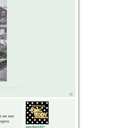
at we een
ergens
guardian1967