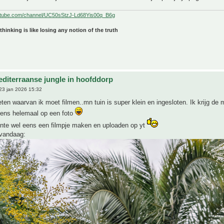
utube.com/channel/UC50sStzJ-Ld68Yis00q_B6g
 thinking is like losing any notion of the truth
editerraanse jungle in hoofddorp
23 jan 2026 15:32
eten waarvan ik moet filmen..mn tuin is super klein en ingesloten. Ik krijg de
ens helemaal op een foto
lente wel eens een filmpje maken en uploaden op yt
 vandaag: