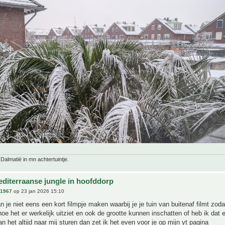
 Dalmatië in mn achtertuintje.
editerraanse jungle in hoofddorp
n1967
op 23 jan 2026 15:10
 je niet eens een kort filmpje maken waarbij je je tuin van buitenaf filmt zod
oe het er werkelijk uitziet en ook de grootte kunnen inschatten of heb ik dat 
n het altijd naar mij sturen dan zet ik het even voor je op mijn yt pagina