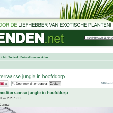
icht
‹
Sociaal
‹
Foto album en video
terraanse jungle in hoofddorp
910 beric
mediterraanse jungle in hoofddorp
11 jan 2026 15:31
Januari