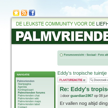
Forumoverzicht
‹
Sociaal
‹
Foto al
Eddy's tropische tuintje
NAVIGATIE
Plaats een reactie
Palmvrienden
Startpagina
Agenda
Re: Eddy's tropis
Kortingskaart
Palmvrienden forums
door
guardian1967
op 08 ju
Palmvrienden chat
Palmvrienden wiki
Palmvrienden maps
Er vallen nog altijd di
Palmvrienden label
Contact