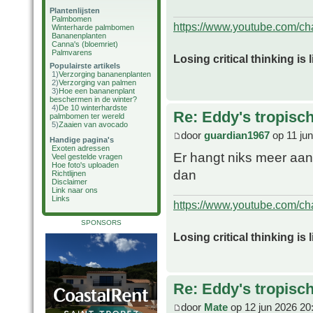
Plantenlijsten
Palmbomen
https://www.youtube.com/
Winterharde palmbomen
Bananenplanten
Canna's (bloemriet)
Palmvarens
Losing critical thinking is 
Populairste artikels
1)
Verzorging bananenplanten
2)
Verzorging van palmen
3)
Hoe een bananenplant
beschermen in de winter?
4)
De 10 winterhardste
Re: Eddy's tropische
palmbomen ter wereld
5)
Zaaien van avocado
door
guardian1967
op 11 ju
Handige pagina's
Exoten adressen
Er hangt niks meer aan
Veel gestelde vragen
Hoe foto's uploaden
dan
Richtlijnen
Disclaimer
Link naar ons
Links
https://www.youtube.com/
SPONSORS
Losing critical thinking is 
Re: Eddy's tropische
door
Mate
op 12 jun 2026 20