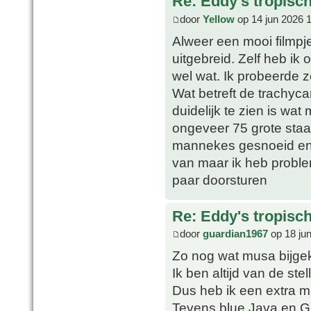
Re: Eddy's tropische
door
Yellow
op 14 jun 2026 
Alweer een mooi filmpje
uitgebreid. Zelf heb ik
wel wat. Ik probeerde z
Wat betreft de trachyc
duidelijk te zien is wat 
ongeveer 75 grote sta
mannekes gesnoeid en i
van maar ik heb proble
paar doorsturen
Re: Eddy's tropische
door
guardian1967
op 18 ju
Zo nog wat musa bijge
Ik ben altijd van de stel
Dus heb ik een extra 
Tevens blue Java en Gr