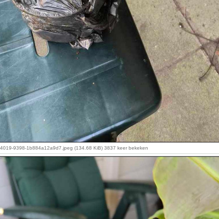
-4019-9398-1b884a12a9d7.jpeg (134.68 KiB) 3837 keer bekeken