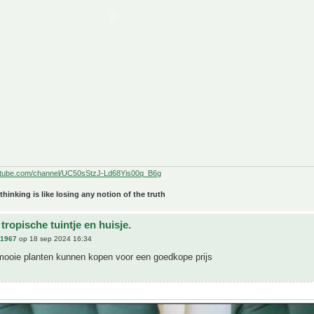
utube.com/channel/UC50sStzJ-Ld68Yis00q_B6g
 thinking is like losing any notion of the truth
tropische tuintje en huisje.
n1967
op 18 sep 2024 16:34
mooie planten kunnen kopen voor een goedkope prijs