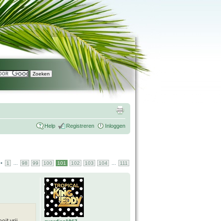
Help
Registreren
Inloggen
•
...
...
1
98
99
100
101
102
103
104
111