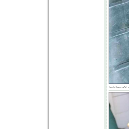
7edefbaa-a5fc