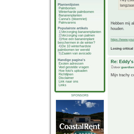
Hey Eddy
Plantenlijsten
langzaam
Palmbomen
Winterharde palmbomen
Bananenplanten
Canna's (bloemriet)
Palmvarens
Hebben mij a
Populairste artikels
houden.
1)
Verzorging bananenplanten
2)
Verzorging van palmen
3)
Hoe een bananenplant
https://www.yo
beschermen in de winter?
4)
De 10 winterhardste
Losing critical
palmbomen ter wereld
5)
Zaaien van avocado
Handige pagina's
Re: Eddy's 
Exoten adressen
Veel gestelde vragen
door
guardia
Hoe foto's uploaden
Richtlijnen
Mijn trachy c
Disclaimer
Link naar ons
Links
SPONSORS