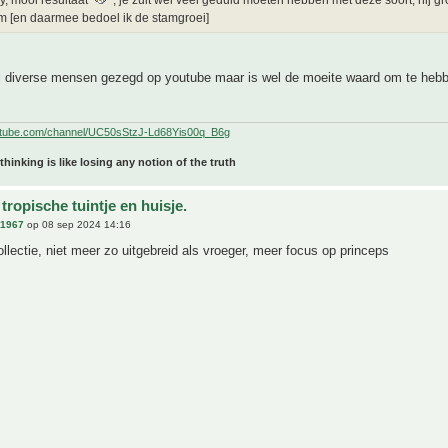
, mooi resultaat
, je zult wel veel geduld moeten hebben met deze soort, hij groe
 [en daarmee bedoel ik de stamgroei]
l diverse mensen gezegd op youtube maar is wel de moeite waard om te heb
utube.com/channel/UC50sStzJ-Ld68Yis00q_B6g
 thinking is like losing any notion of the truth
tropische tuintje en huisje.
n1967
op 08 sep 2024 14:16
ollectie, niet meer zo uitgebreid als vroeger, meer focus op princeps