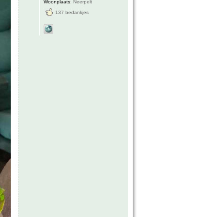
Woonplaats:
Neerpelt
137 bedankjes