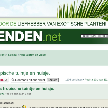
icht
‹
Sociaal
‹
Foto album en video
pische tuintje en huisje.
1106 berichten •
Pagina
101
van
111
 tropische tuintje en huisje.
n1967
op 08 sep 2024 14:15
rd schreef: