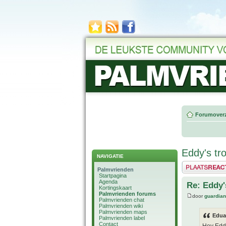
Forumoverz
Eddy's tro
NAVIGATIE
Plaats een reactie
Palmvrienden
Startpagina
Agenda
Re: Eddy's
Kortingskaart
Palmvrienden forums
door
guardia
Palmvrienden chat
Palmvrienden wiki
Palmvrienden maps
Edua
Palmvrienden label
Contact