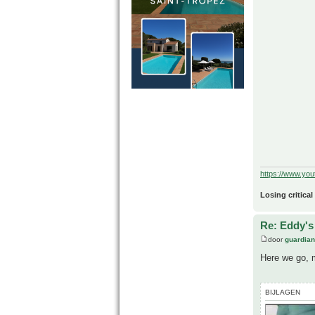
https://www.yo
Losing critical
Re: Eddy's 
door
guardia
Here we go, 
BIJLAGEN