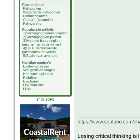
Plantenlijsten
Palmbomen
Winterharde palmbomen
Bananenplanten
Canna's (bloemriet)
Palmvarens
Populairste artikels
1)
Verzorging bananenplanten
2)
Verzorging van palmen
3)
Hoe een bananenplant
beschermen in de winter?
4)
De 10 winterhardste
palmbomen ter wereld
5)
Zaaien van avocado
Handige pagina's
Exoten adressen
Veel gestelde vragen
Hoe foto's uploaden
Richtlijnen
Disclaimer
Link naar ons
Links
SPONSORS
https://www.youtube.com/
Losing critical thinking is 