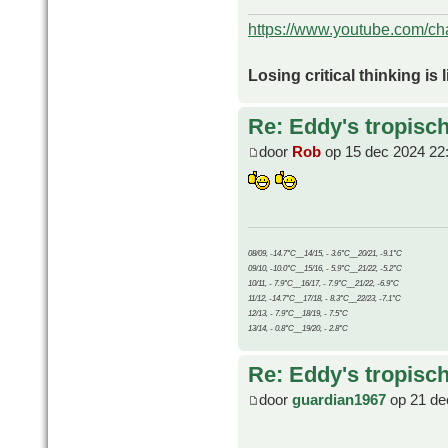
https://www.youtube.com/
Losing critical thinking is 
Re: Eddy's tropische
door
Rob
op 15 dec 2024 22
08/09, -14.7°C__14/15, - 3.6°C__20/21, -9.1°C
09/10, -10.0°C__15/16, - 5.9°C__21/22, -5.2°C
10/11, - 7.9°C__16/17, - 7.9°C__21/22, -6.9°C
11/12, -14.7°C__17/18, - 8.3°C__22/23, -7.1°C
12/13, - 7.9°C__18/19, - 7.5°C
13/14, - 0.8°C__19/20, - 2.8°C
Re: Eddy's tropische
door
guardian1967
op 21 de