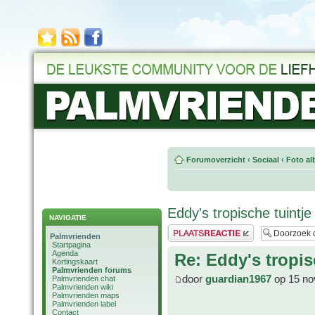
Forumoverzicht
‹
Sociaal
‹
Foto al
Eddy's tropische tuintje
NAVIGATIE
Plaats een reactie
Palmvrienden
Startpagina
Agenda
Re: Eddy's tropis
Kortingskaart
Palmvrienden forums
door
guardian1967
op 15 no
Palmvrienden chat
Palmvrienden wiki
Palmvrienden maps
Palmvrienden label
Contact