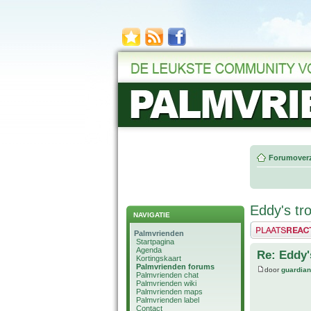
Forumoverz
Eddy's tro
NAVIGATIE
Plaats een reactie
Palmvrienden
Startpagina
Agenda
Re: Eddy's
Kortingskaart
Palmvrienden forums
door
guardia
Palmvrienden chat
Palmvrienden wiki
Palmvrienden maps
Palmvrienden label
Contact