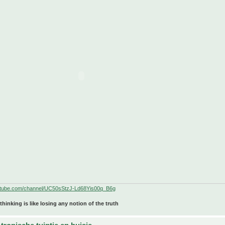
utube.com/channel/UC50sStzJ-Ld68Yis00q_B6g
 thinking is like losing any notion of the truth