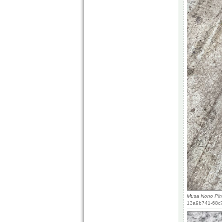
Musa Nono Pin
13a9b741-68c7