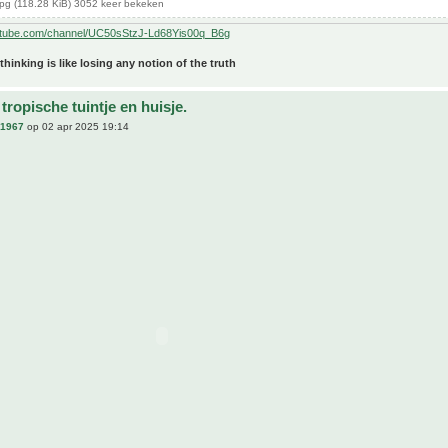
pg (118.28 KiB) 3052 keer bekeken
utube.com/channel/UC50sStzJ-Ld68Yis00q_B6g
 thinking is like losing any notion of the truth
tropische tuintje en huisje.
n1967
op 02 apr 2025 19:14