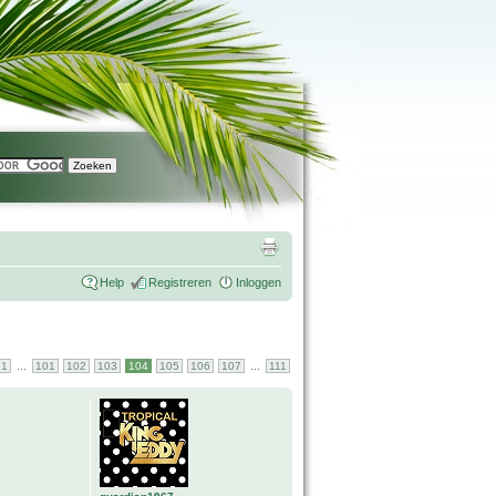
Help
Registreren
Inloggen
...
...
1
101
102
103
104
105
106
107
111