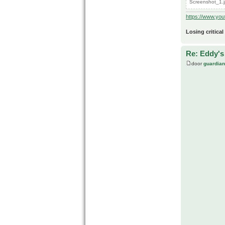
Screenshot_1.j
https://www.yo
Losing critical
Re: Eddy's 
door
guardia