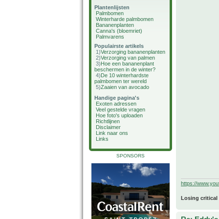
Plantenlijsten
Palmbomen
Winterharde palmbomen
Bananenplanten
Canna's (bloemriet)
Palmvarens
Populairste artikels
1)
Verzorging bananenplanten
2)
Verzorging van palmen
3)
Hoe een bananenplant
beschermen in de winter?
4)
De 10 winterhardste
palmbomen ter wereld
5)
Zaaien van avocado
Handige pagina's
Exoten adressen
Veel gestelde vragen
Hoe foto's uploaden
Richtlijnen
Disclaimer
Link naar ons
Links
SPONSORS
https://www.yo
Losing critical