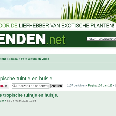
icht
‹
Sociaal
‹
Foto album en video
pische tuintje en huisje.
1107 berichten •
Pagina
104
van
111
•
 tropische tuintje en huisje.
n1967
op 28 maart 2025 12:58