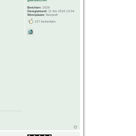
guardian1967
Berichten:
2029
Geregistreerd:
11 feb 2016 13:04
Woonplaats:
Neerpelt
137 bedankjes