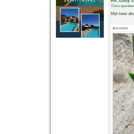
Re: Eddy's 
door
guardia
Mijn twee abs
BIJLAGEN