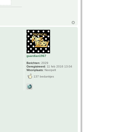
guardian1967
Berichten:
2029
Geregistreerd:
11 feb 2016 13:04
Woonplaats:
Neerpelt
137 bedankjes