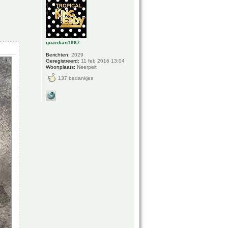
guardian1967
Berichten:
2029
Geregistreerd:
11 feb 2016 13:04
Woonplaats:
Neerpelt
137 bedankjes