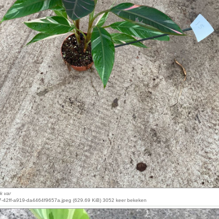
k var
-42ff-a919-da4464f9657a.jpeg (629.69 KiB) 3052 keer bekeken