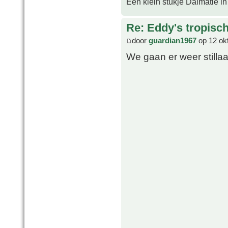
Een klein stukje Dalmatië in
Re: Eddy's tropische
door
guardian1967
op 12 ok
We gaan er weer stilla