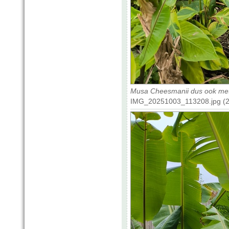
Musa Cheesmanii dus ook met
IMG_20251003_113208.jpg (22