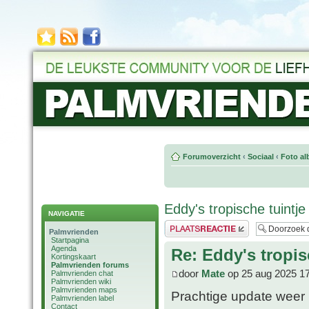
Forumoverzicht
‹
Sociaal
‹
Foto al
Eddy's tropische tuintje
NAVIGATIE
Plaats een reactie
Palmvrienden
Startpagina
Agenda
Re: Eddy's tropis
Kortingskaart
Palmvrienden forums
door
Mate
op 25 aug 2025 1
Palmvrienden chat
Palmvrienden wiki
Palmvrienden maps
Prachtige update wee
Palmvrienden label
Contact