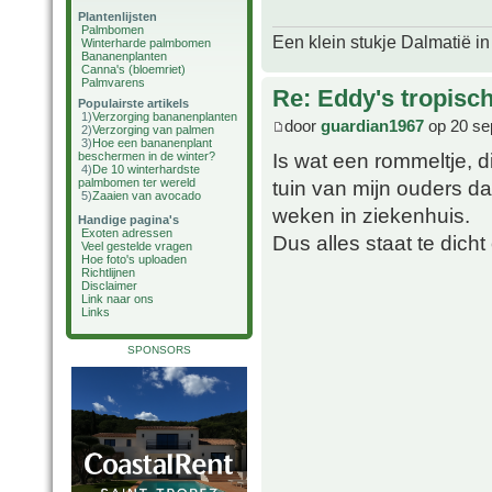
Plantenlijsten
Palmbomen
Een klein stukje Dalmatië in
Winterharde palmbomen
Bananenplanten
Canna's (bloemriet)
Palmvarens
Re: Eddy's tropische
Populairste artikels
1)
Verzorging bananenplanten
door
guardian1967
op 20 se
2)
Verzorging van palmen
3)
Hoe een bananenplant
Is wat een rommeltje, 
beschermen in de winter?
4)
De 10 winterhardste
palmbomen ter wereld
tuin van mijn ouders da
5)
Zaaien van avocado
weken in ziekenhuis.
Handige pagina's
Exoten adressen
Dus alles staat te dicht
Veel gestelde vragen
Hoe foto's uploaden
Richtlijnen
Disclaimer
Link naar ons
Links
SPONSORS