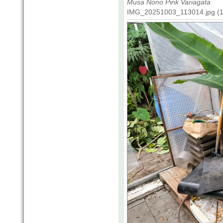
Musa Nono Pink Variagata
IMG_20251003_113014.jpg (1