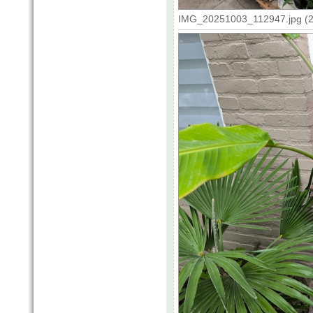
IMG_20251003_112947.jpg (20