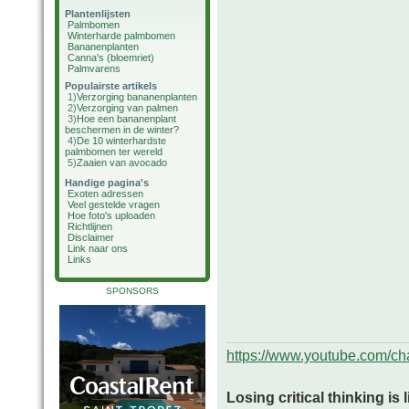
Plantenlijsten
Palmbomen
Winterharde palmbomen
Bananenplanten
Canna's (bloemriet)
Palmvarens
Populairste artikels
1)
Verzorging bananenplanten
2)
Verzorging van palmen
3)
Hoe een bananenplant
beschermen in de winter?
4)
De 10 winterhardste
palmbomen ter wereld
5)
Zaaien van avocado
Handige pagina's
Exoten adressen
Veel gestelde vragen
Hoe foto's uploaden
Richtlijnen
Disclaimer
Link naar ons
Links
SPONSORS
https://www.youtube.com/
Losing critical thinking is 