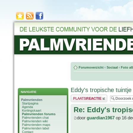
Forumoverzicht
‹
Sociaal
‹
Foto al
Eddy's tropische tuintje
NAVIGATIE
Plaats een reactie
Palmvrienden
Startpagina
Agenda
Re: Eddy's tropis
Kortingskaart
Palmvrienden forums
door
guardian1967
op 16 de
Palmvrienden chat
Palmvrienden wiki
Palmvrienden maps
Palmvrienden label
Contact