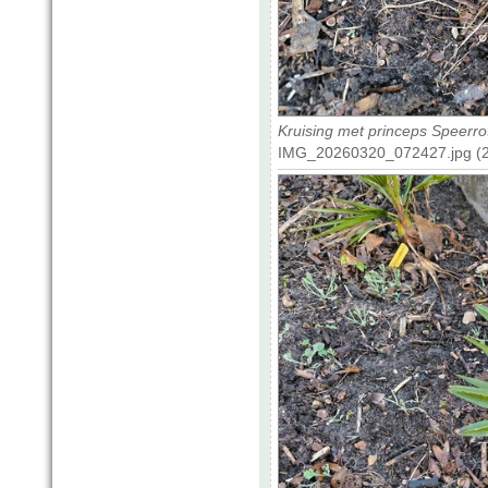
Kruising met princeps Speerro
IMG_20260320_072427.jpg (2