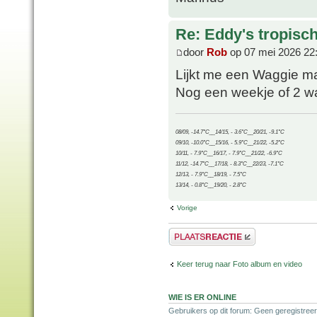
Re: Eddy's tropische
door
Rob
op 07 mei 2026 22
Lijkt me een Waggie m
Nog een weekje of 2 wa
08/09, -14.7°C__14/15, - 3.6°C__20/21, -9.1°C
09/10, -10.0°C__15/16, - 5.9°C__21/22, -5.2°C
10/11, - 7.9°C__16/17, - 7.9°C__21/22, -6.9°C
11/12, -14.7°C__17/18, - 8.3°C__22/23, -7.1°C
12/13, - 7.9°C__18/19, - 7.5°C
13/14, - 0.8°C__19/20, - 2.8°C
Vorige
Plaats een reactie
Keer terug naar Foto album en video
WIE IS ER ONLINE
Gebruikers op dit forum: Geen geregistree