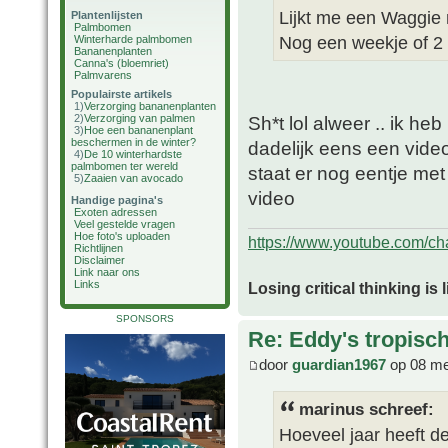
Lijkt me een Waggie
Plantenlijsten
Palmbomen
Nog een weekje of 2 
Winterharde palmbomen
Bananenplanten
Canna's (bloemriet)
Palmvarens
Populairste artikels
1)
Verzorging bananenplanten
2)
Verzorging van palmen
Sh*t lol alweer .. ik h
3)
Hoe een bananenplant
beschermen in de winter?
dadelijk eens een vide
4)
De 10 winterhardste
palmbomen ter wereld
staat er nog eentje met
5)
Zaaien van avocado
video
Handige pagina's
Exoten adressen
Veel gestelde vragen
Hoe foto's uploaden
https://www.youtube.com/
Richtlijnen
Disclaimer
Link naar ons
Links
Losing critical thinking is 
SPONSORS
Re: Eddy's tropische
door
guardian1967
op 08 me
marinus schreef:
Hoeveel jaar heeft d