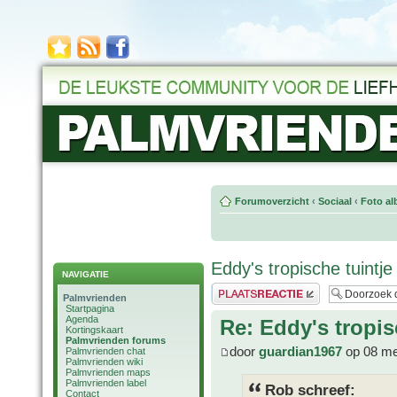
Forumoverzicht
‹
Sociaal
‹
Foto al
Eddy's tropische tuintje
NAVIGATIE
Plaats een reactie
Palmvrienden
Startpagina
Agenda
Re: Eddy's tropis
Kortingskaart
Palmvrienden forums
door
guardian1967
op 08 me
Palmvrienden chat
Palmvrienden wiki
Palmvrienden maps
Palmvrienden label
Rob schreef:
Contact