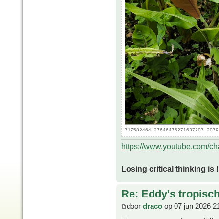
717582464_27646475271637207_207914
https://www.youtube.com/
Losing critical thinking is 
Re: Eddy's tropische
door
draco
op 07 jun 2026 2