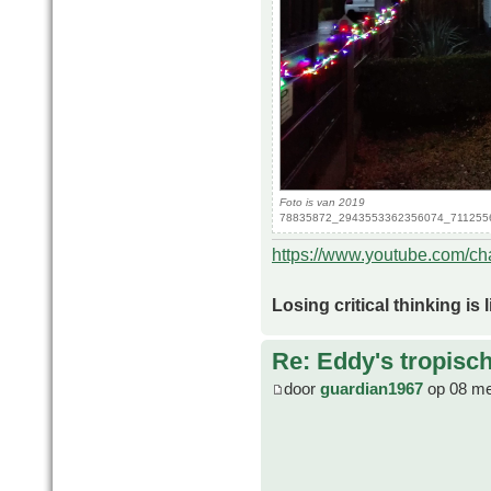
Foto is van 2019
78835872_2943553362356074_711255672
https://www.youtube.com/
Losing critical thinking is 
Re: Eddy's tropische
door
guardian1967
op 08 me