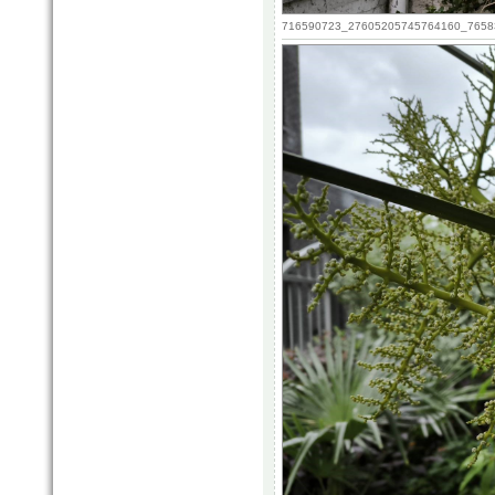
716590723_27605205745764160_765830