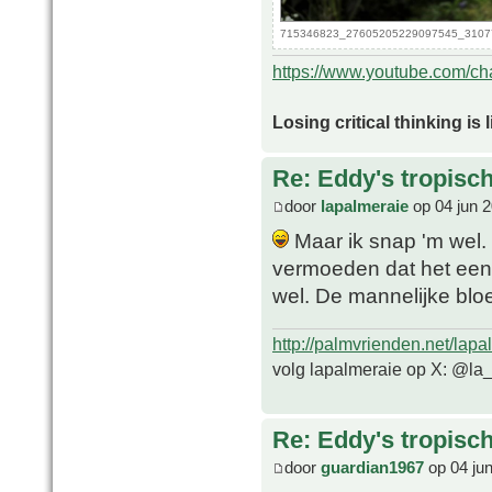
715346823_27605205229097545_310775
https://www.youtube.com/
Losing critical thinking is 
Re: Eddy's tropische
door
lapalmeraie
op 04 jun 
Maar ik snap 'm wel. 
vermoeden dat het een 
wel. De mannelijke bloei
http://palmvrienden.net/lapa
volg lapalmeraie op X: @la
Re: Eddy's tropische
door
guardian1967
op 04 ju