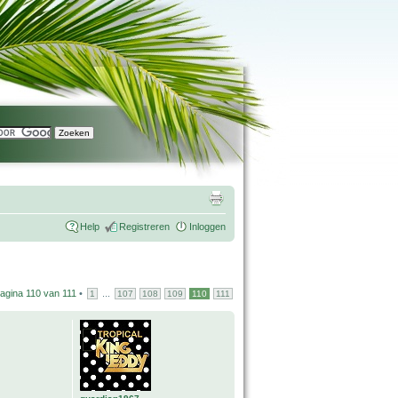
Help
Registreren
Inloggen
agina
110
van
111
•
...
1
107
108
109
110
111