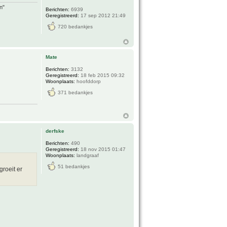
n"
Berichten:
6939
Geregistreerd:
17 sep 2012 21:49
720 bedankjes
Mate
Berichten:
3132
Geregistreerd:
18 feb 2015 09:32
Woonplaats:
hoofddorp
371 bedankjes
derfske
Berichten:
490
Geregistreerd:
18 nov 2015 01:47
Woonplaats:
landgraaf
51 bedankjes
roeit er