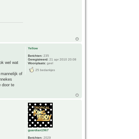
Yellow
Berichten:
235
Geregistreerd:
21 apr 2010 20:08
ook wel wat
Woonplaats:
geel
25 bedankjes
 mannelijk of
annekes
 door te
guardian1967
Berichten:
2029