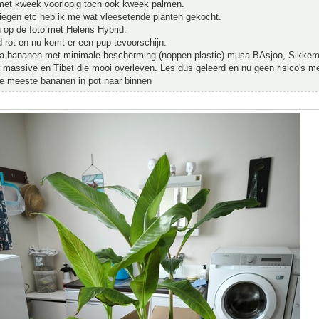
 met kweek voorlopig toch ook kweek palmen.
iegen etc heb ik me wat vleesetende planten gekocht.
 op de foto met Helens Hybrid.
 rot en nu komt er een pup tevoorschijn.
qua bananen met minimale bescherming (noppen plastic) musa BAsjoo, Sikkem
r massive en Tibet die mooi overleven. Les dus geleerd en nu geen risico's m
de meeste bananen in pot naar binnen