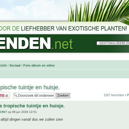
icht
‹
Sociaal
‹
Foto album en video
pische tuintje en huisje.
1107 berichten •
P
 tropische tuintje en huisje.
n1967
op 08 jun 2026 12:51
 altijd dingen vanaf dus we zullen zien