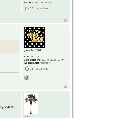
Woonplaats:
hoofddorp
371 bedankjes
guardian1967
Berichten:
2029
Geregistreerd:
11 feb 2016 13:04
Woonplaats:
Neerpelt
137 bedankjes
groeit er
draco