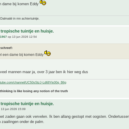
en dame bij komen Eddy
 Dalmatië in mn achtertuintje.
tropische tuintje en huisje.
n1967
op 13 jun 2026 12:54
 schreef:
el een dame bij komen Eddy
eveel mannen maar ja, over 3 jaar ben ik hier weg dus
utube.com/channel/UC50sStzJ-Ld68Yis00q_B6g
 thinking is like losing any notion of the truth
tropische tuintje en huisje.
 13 jun 2026 15:09
et zaden gaan ook vervelen. Ik ben allang gestopt met oogsten. Ondertussen 
 zaailingen onder de palm.