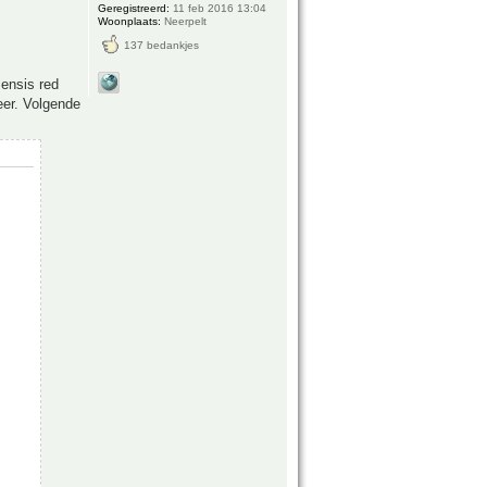
Geregistreerd:
11 feb 2016 13:04
Woonplaats:
Neerpelt
137 bedankjes
ensis red
eer. Volgende