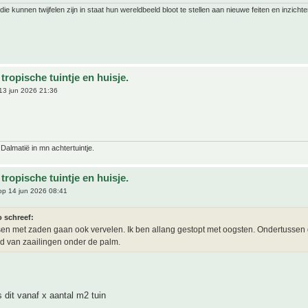
ie kunnen twijfelen zijn in staat hun wereldbeeld bloot te stellen aan nieuwe feiten en inzichte
tropische tuintje en huisje.
13 jun 2026 21:36
 Dalmatië in mn achtertuintje.
tropische tuintje en huisje.
p 14 jun 2026 08:41
o schreef:
sen met zaden gaan ook vervelen. Ik ben allang gestopt met oogsten. Ondertussen g
 van zaailingen onder de palm.
s dit vanaf x aantal m2 tuin