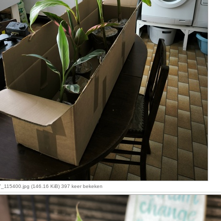
115400.jpg (146.16 KiB) 397 keer bekeken