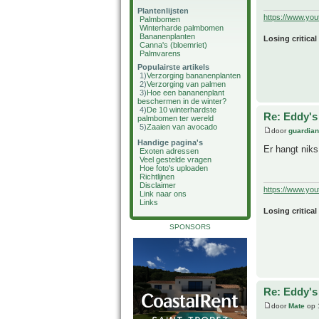
Plantenlijsten
https://www.yo
Palmbomen
Winterharde palmbomen
Bananenplanten
Losing critical
Canna's (bloemriet)
Palmvarens
Populairste artikels
1)
Verzorging bananenplanten
2)
Verzorging van palmen
3)
Hoe een bananenplant
beschermen in de winter?
4)
De 10 winterhardste
Re: Eddy's 
palmbomen ter wereld
5)
Zaaien van avocado
door
guardia
Handige pagina's
Er hangt nik
Exoten adressen
Veel gestelde vragen
Hoe foto's uploaden
Richtlijnen
Disclaimer
https://www.yo
Link naar ons
Links
Losing critical
SPONSORS
Re: Eddy's 
door
Mate
op 