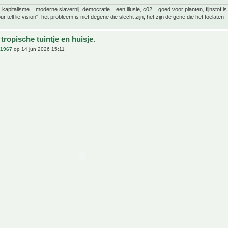
al, kapitalisme = moderne slavernij, democratie = een illusie, c02 = goed voor planten, fijnstof is
ur tell lie vision", het probleem is niet degene die slecht zijn, het zijn de gene die het toelaten
tropische tuintje en huisje.
n1967
op 14 jun 2026 15:11