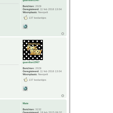
guardian1967
Berichten:
2029
Geregistreerd:
11 feb 2016 13:04
Woonplaats:
Neerpelt
137 bedankjes
guardian1967
Berichten:
2029
Geregistreerd:
11 feb 2016 13:04
Woonplaats:
Neerpelt
137 bedankjes
Mate
Berichten:
3132
Geregistreerd:
18 feb 2015 09:32