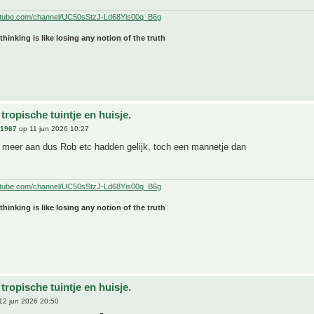
utube.com/channel/UC50sStzJ-Ld68Yis00q_B6g
 thinking is like losing any notion of the truth
tropische tuintje en huisje.
n1967
op 11 jun 2026 10:27
s meer aan dus Rob etc hadden gelijk, toch een mannetje dan
utube.com/channel/UC50sStzJ-Ld68Yis00q_B6g
 thinking is like losing any notion of the truth
tropische tuintje en huisje.
12 jun 2026 20:50