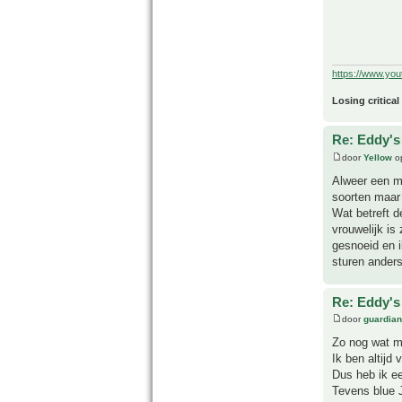
https://www.yo
Losing critical
Re: Eddy's 
door
Yellow
op
Alweer een mo
soorten maar 
Wat betreft d
vrouwelijk is
gesnoeid en i
sturen anders
Re: Eddy's 
door
guardia
Zo nog wat m
Ik ben altijd 
Dus heb ik e
Tevens blue J