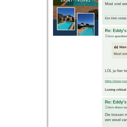
Moet snel e
Een klein stukje
Re: Eddy's 
door
guardia
Mate
Moet sn
LOL ja hier t
https://www.yo
Losing critical
Re: Eddy's 
door
draco
op
Die trossen m
een woud van