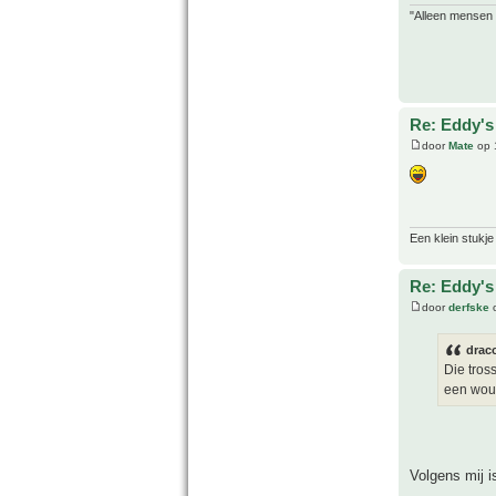
"Alleen mensen d
Re: Eddy's 
door
Mate
op 
Een klein stukje
Re: Eddy's 
door
derfske
o
drac
Die tros
een woud
Volgens mij i