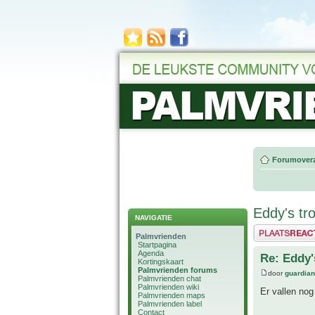
Forumoverz
Eddy's tro
NAVIGATIE
Plaats een reactie
Palmvrienden
Startpagina
Agenda
Re: Eddy's
Kortingskaart
Palmvrienden forums
door
guardia
Palmvrienden chat
Palmvrienden wiki
Er vallen nog
Palmvrienden maps
Palmvrienden label
Contact