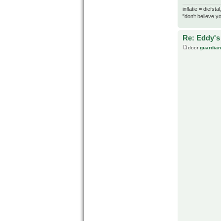
inflatie = diefst
"don't believe yo
Re: Eddy's 
door
guardia