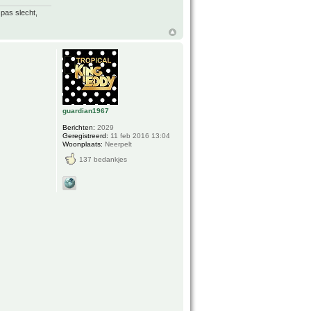
 pas slecht,
guardian1967
Berichten:
2029
Geregistreerd:
11 feb 2016 13:04
Woonplaats:
Neerpelt
137 bedankjes