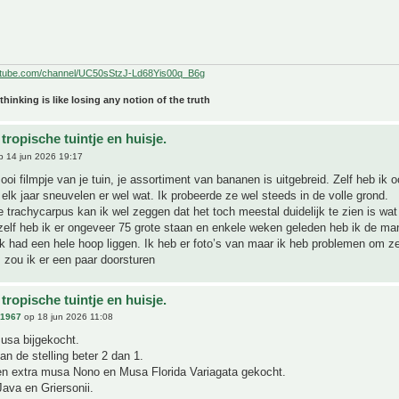
utube.com/channel/UC50sStzJ-Ld68Yis00q_B6g
 thinking is like losing any notion of the truth
tropische tuintje en huisje.
 14 jun 2026 19:17
oi filmpje van je tuin, je assortiment van bananen is uitgebreid. Zelf heb ik 
elk jaar sneuvelen er wel wat. Ik probeerde ze wel steeds in de volle grond.
e trachycarpus kan ik wel zeggen dat het toch meestal duidelijk te zien is wat
 zelf heb ik er ongeveer 75 grote staan en enkele weken geleden heb ik de m
k had een hele hoop liggen. Ik heb er foto’s van maar ik heb problemen om ze
 zou ik er een paar doorsturen
tropische tuintje en huisje.
n1967
op 18 jun 2026 11:08
usa bijgekocht.
van de stelling beter 2 dan 1.
en extra musa Nono en Musa Florida Variagata gekocht.
ava en Griersonii.