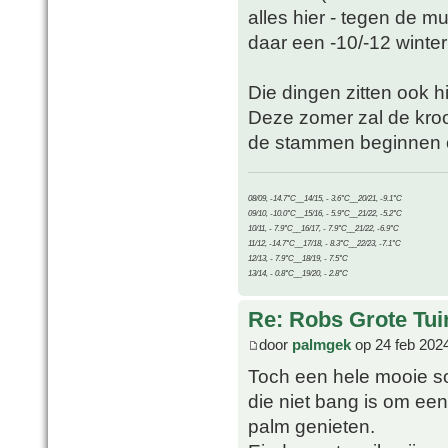
alles hier - tegen de m
daar een -10/-12 winter
Die dingen zitten ook h
Deze zomer zal de kro
de stammen beginnen oo
08/09, -14.7°C__14/15, - 3.6°C__20/21, -9.1°C
09/10, -10.0°C__15/16, - 5.9°C__21/22, -5.2°C
10/11, - 7.9°C__16/17, - 7.9°C__21/22, -6.9°C
11/12, -14.7°C__17/18, - 8.3°C__22/23, -7.1°C
12/13, - 7.9°C__18/19, - 7.5°C
13/14, - 0.8°C__19/20, - 2.8°C
Re: Robs Grote Tui
door
palmgek
op 24 feb 202
Toch een hele mooie so
die niet bang is om ee
palm genieten.