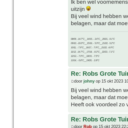
Ik ben wel voornemens
uitzijn
Bij veel wind hebben we
belagen, maar dat moe
08/09, -14.7°C__14/15, - 3.6°C__20/21, -9.1°C
09/10, -10.0°C__15/16, - 5.9°C__21/22, -5.2°C
10/11, - 7.9°C__16/17, - 7.9°C__21/22, -6.9°C
11/12, -14.7°C__17/18, - 8.3°C__22/23, -7.1°C
12/13, - 7.9°C__18/19, - 7.5°C
13/14, - 0.8°C__19/20, - 2.8°C
Re: Robs Grote Tui
door
johny
op 15 okt 2023 1
Bij veel wind hebben we
belagen, maar dat moe
Heeft ook voordeel zo
Re: Robs Grote Tui
door
Rob
op 15 okt 2023 22: