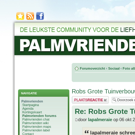
Forumoverzicht
‹
Sociaal
‹
Foto al
Robs Grote Tuinverbouw
NAVIGATIE
Plaats een reactie
Palmvrienden
Startpagina
Agenda
Re: Robs Grote T
Kortingskaart
Palmvrienden forums
door
lapalmeraie
op 06 okt 
Palmvrienden chat
Palmvrienden wiki
Palmvrienden maps
Palmvrienden label
lapalmeraie schree
Contact