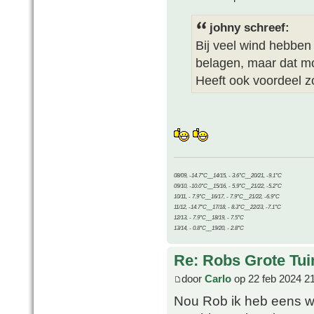
johny schreef:
Bij veel wind hebben
belagen, maar dat m
Heeft ook voordeel 
08/09, -14.7°C__14/15, - 3.6°C__20/21, -9.1°C
09/10, -10.0°C__15/16, - 5.9°C__21/22, -5.2°C
10/11, - 7.9°C__16/17, - 7.9°C__21/22, -6.9°C
11/12, -14.7°C__17/18, - 8.3°C__22/23, -7.1°C
12/13, - 7.9°C__18/19, - 7.5°C
13/14, - 0.8°C__19/20, - 2.8°C
Re: Robs Grote Tui
door
Carlo
op 22 feb 2024 2
Nou Rob ik heb eens wat