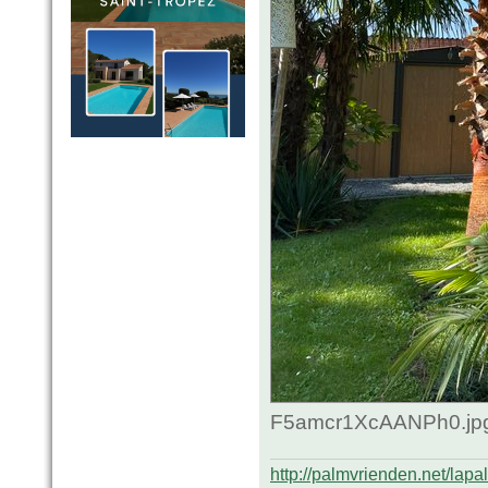
F5amcr1XcAANPh0.jpg 
http://palmvrienden.net/lapa