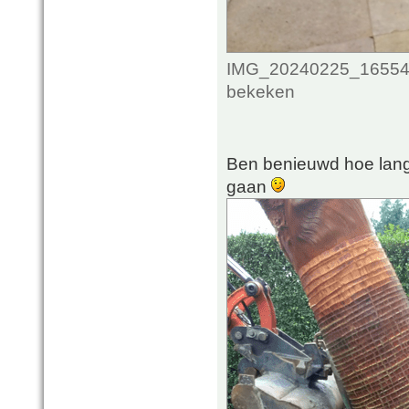
IMG_20240225_165541
bekeken
Ben benieuwd hoe lang 
gaan