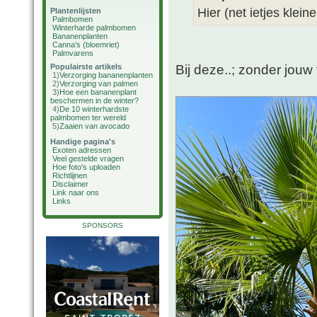
Hier (net ietjes kleine
Plantenlijsten
Palmbomen
Winterharde palmbomen
Bananenplanten
Canna's (bloemriet)
Palmvarens
Bij deze..; zonder jouw 
Populairste artikels
1)
Verzorging bananenplanten
2)
Verzorging van palmen
3)
Hoe een bananenplant
beschermen in de winter?
4)
De 10 winterhardste
palmbomen ter wereld
5)
Zaaien van avocado
Handige pagina's
Exoten adressen
Veel gestelde vragen
Hoe foto's uploaden
Richtlijnen
Disclaimer
Link naar ons
Links
SPONSORS