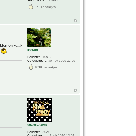
Woonplaats:
hoofddorp
371 bedankjes
roblemen vaak
Eduard
k
Berichten:
10512
Geregistreerd:
30 nov 2009 22:59
1039 bedankjes
guardian1967
Berichten:
2029
Geregistreerd:
11 feb 2016 13:04