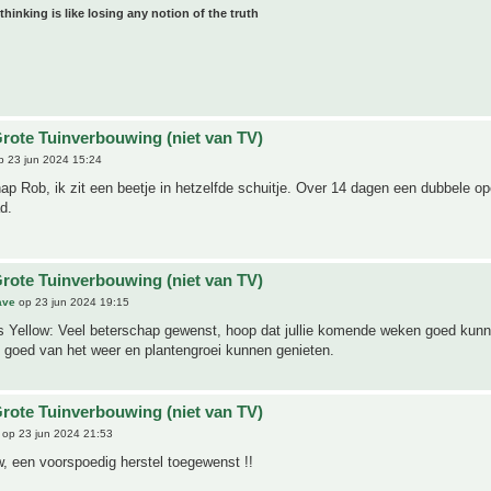
 thinking is like losing any notion of the truth
rote Tuinverbouwing (niet van TV)
 23 jun 2024 15:24
ap Rob, ik zit een beetje in hetzelfde schuitje. Over 14 dagen een dubbele op
d.
rote Tuinverbouwing (niet van TV)
ave
op 23 jun 2024 19:15
s Yellow: Veel beterschap gewenst, hoop dat jullie komende weken goed kun
n goed van het weer en plantengroei kunnen genieten.
rote Tuinverbouwing (niet van TV)
op 23 jun 2024 21:53
, een voorspoedig herstel toegewenst !!