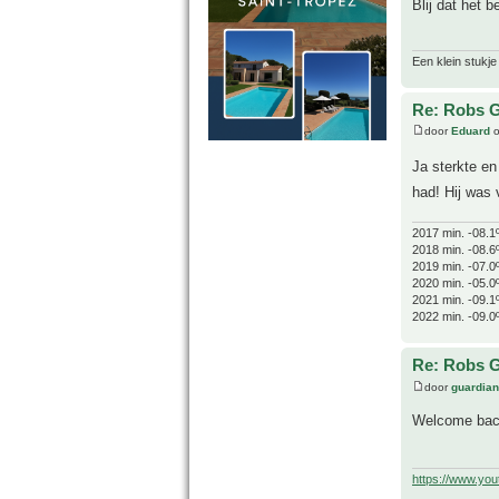
Blij dat het 
Een klein stukje
Re: Robs G
door
Eduard
o
Ja sterkte e
had! Hij was 
2017 min. -08.1
2018 min. -08.6
2019 min. -07.0
2020 min. -05.0
2021 min. -09.1
2022 min. -09.0
Re: Robs G
door
guardia
Welcome back
https://www.yo