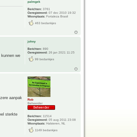
palmgek
Berichten:
3761
Geregistreerd:
07 dec 2010 19:32
Woonplaats:
Fortaleza Brasil
463 bedankjes
johny
Berichten:
890
Geregistreerd:
26 jan 2021 11:25
e kunnen we
99 bedankjes
uzere aanpak
Rob
Beheerder
el sterkte
Berichten:
11514
Geregistreerd:
05 aug 2011 23:08
Woonplaats:
Halsteren, NL
1149 bedankjes