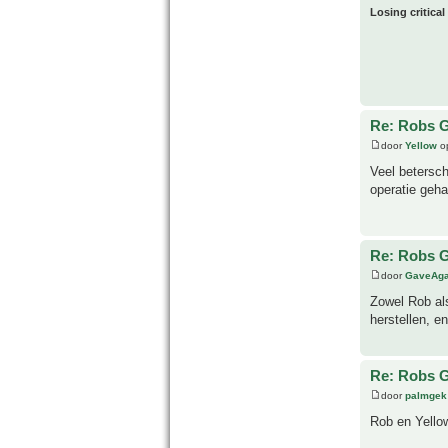
Losing critical
Re: Robs G
door
Yellow
op
Veel betersch
operatie geha
Re: Robs G
door
GaveAg
Zowel Rob al
herstellen, e
Re: Robs G
door
palmgek
Rob en Yellow