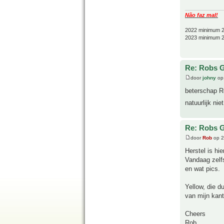
Não faz mal!
2022 minimum 2
2023 minimum 2
Re: Robs G
door
johny
op 
beterschap R
natuurlijk ni
Re: Robs G
door
Rob
op 2
Herstel is hie
Vandaag zelf
en wat pics.
Yellow, die d
van mijn kant
Cheers
Rob