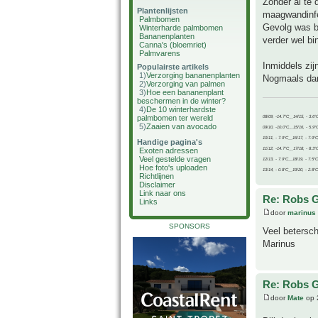
Zonder al te 
Plantenlijsten
maagwandinfe
Palmbomen
Gevolg was bi
Winterharde palmbomen
Bananenplanten
verder wel bin
Canna's (bloemriet)
Palmvarens
Inmiddels zij
Populairste artikels
1)
Verzorging bananenplanten
Nogmaals dan
2)
Verzorging van palmen
3)
Hoe een bananenplant
beschermen in de winter?
4)
De 10 winterhardste
palmbomen ter wereld
08/09, -14.7°C__14/15, - 3.6°
5)
Zaaien van avocado
09/10, -10.0°C__15/16, - 5.9°
10/11, - 7.9°C__16/17, - 7.9°
Handige pagina's
11/12, -14.7°C__17/18, - 8.3°
Exoten adressen
Veel gestelde vragen
12/13, - 7.9°C__18/19, - 7.5°C
Hoe foto's uploaden
13/14, - 0.8°C__19/20, - 2.8°C
Richtlijnen
Disclaimer
Link naar ons
Re: Robs G
Links
door
marinus
SPONSORS
Veel betersc
Marinus
Re: Robs G
door
Mate
op 