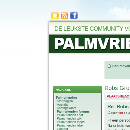
Forumoverz
Robs Grot
NAVIGATIE
Plaats een reactie
Palmvrienden
Startpagina
Agenda
Re: Robs 
Kortingskaart
Palmvrienden forums
door
Rob
op 2
Palmvrienden chat
Palmvrienden wiki
Ff een persoo
Palmvrienden maps
Na enkele weke
Palmvrienden label
Contact