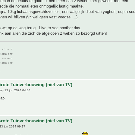
diep in de details te gaan: ik ben meer dan 2 weken zoet geweest met een
ctie die normaal eten onmogelijk lastig maakte.
jna 10kg lichaamsgewichtsverlies, een walgelijk dieet van yoghurt, cup-a-sou
nen wil blijven (vrijwel geen vast voedsel....)
n we op de weg terug - Live to see another day.
k aan allen die zich de afgelopen 2 weken zo bezorgd uitten!
C__20/21, -9.1°C
C__21/22, -5.2°C
C__21/22, -6.9°C
C__22/23, -7.1°C
rote Tuinverbouwing (niet van TV)
op 23 jun 2024 04:04
hap.
rote Tuinverbouwing (niet van TV)
23 jun 2024 09:17