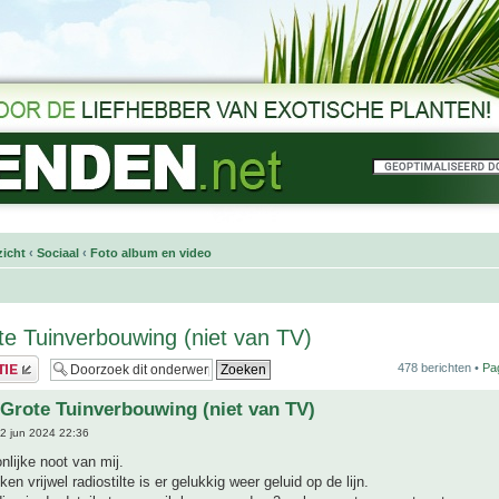
icht
‹
Sociaal
‹
Foto album en video
e Tuinverbouwing (niet van TV)
478 berichten •
Pa
Grote Tuinverbouwing (niet van TV)
2 jun 2024 22:36
nlijke noot van mij.
n vrijwel radiostilte is er gelukkig weer geluid op de lijn.