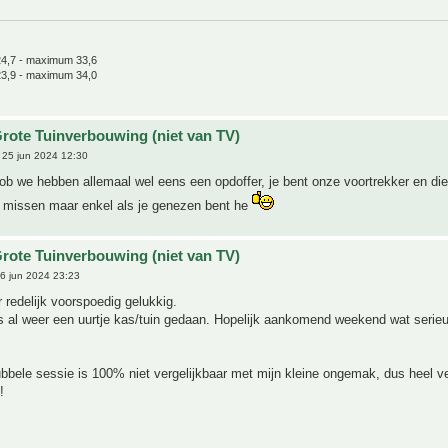
4,7 - maximum 33,6
3,9 - maximum 34,0
rote Tuinverbouwing (niet van TV)
25 jun 2024 12:30
ob we hebben allemaal wel eens een opdoffer, je bent onze voortrekker en di
et missen maar enkel als je genezen bent he
rote Tuinverbouwing (niet van TV)
6 jun 2024 23:23
r redelijk voorspoedig gelukkig.
s al weer een uurtje kas/tuin gedaan. Hopelijk aankomend weekend wat serie
ubbele sessie is 100% niet vergelijkbaar met mijn kleine ongemak, dus heel ve
!