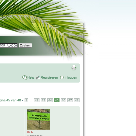
Help
Registreren
Inloggen
gina
45
van
48
•
...
1
42
43
44
45
46
47
48
Rob
Beheerder