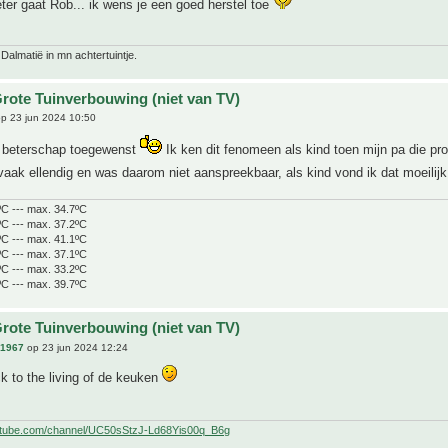
beter gaat Rob... ik wens je een goed herstel toe
 Dalmatië in mn achtertuintje.
rote Tuinverbouwing (niet van TV)
p 23 jun 2024 10:50
n beterschap toegewenst
Ik ken dit fenomeen als kind toen mijn pa die p
vaak ellendig en was daarom niet aanspreekbaar, als kind vond ik dat moeilij
ºC --- max. 34.7ºC
ºC --- max. 37.2ºC
ºC --- max. 41.1ºC
ºC --- max. 37.1ºC
ºC --- max. 33.2ºC
ºC --- max. 39.7ºC
rote Tuinverbouwing (niet van TV)
n1967
op 23 jun 2024 12:24
 to the living of de keuken
utube.com/channel/UC50sStzJ-Ld68Yis00q_B6g