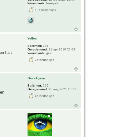
Woonplaats:
Neerpelt
137 bedankjes
Yellow
Berichten:
235
Geregistreerd:
21 apr 2010 20:08
en hart
Woonplaats:
geel
25 bedankjes
GaveAgave
Berichten:
296
Geregistreerd:
23 aug 2021 16:31
nen
45 bedankjes