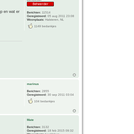
p en wat er
Berichten:
11514
Geregistreerd:
05 aug 2011 23:08
Woonplaats:
Halsteren, NL
1149 bedankjes
marinus
Berichten:
2855
Geregistreerd:
30 sep 2011 03:04
104 bedankjes
Mate
Berichten:
3132
Geregistreerd:
18 feb 2015 09:32