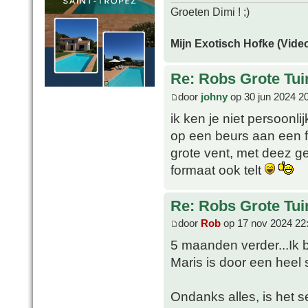
Groeten Dimi ! ;)
Mijn Exotisch Hofke (Video
Re: Robs Grote Tui
door
johny
op 30 jun 2024 2
ik ken je niet persoonl
op een beurs aan een fo
grote vent, met deez g
formaat ook telt
Re: Robs Grote Tui
door
Rob
op 17 nov 2024 22
5 maanden verder...Ik b
Maris is door een heel 
Ondanks alles, is het s