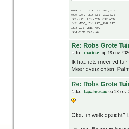
08/09, -14.7°C__14/15, - 3.6°C__20/21, -9.1°C
09/10, -10.0°C__15/16, - 5.9°C__21/22, -5.2°C
10/11, - 7.9°C__16/17, - 7.9°C__21/22, -6.9°C
11/12, -14.7°C__17/18, - 8.3°C__22/23, -7.1°C
12/13, - 7.9°C__18/19, - 7.5°C
13/14, - 0.8°C__19/20, - 2.8°C
Re: Robs Grote Tui
door
marinus
op 18 nov 202
Ik had iets meer vd tui
Meer overzichten, Pal
Re: Robs Grote Tui
door
lapalmeraie
op 18 nov 
Oke.. in welk opzicht? 