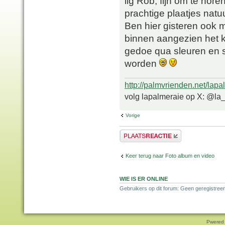
iig Rob, fijn om te hor
prachtige plaatjes natuur
Ben hier gisteren ook
binnen aangezien het 
gedoe qua sleuren en s
worden
http://palmvrienden.net/lapa
volg lapalmeraie op X: @la
Vorige
Plaats een reactie
Keer terug naar Foto album en video
WIE IS ER ONLINE
Gebruikers op dit forum: Geen geregistreer
Pwered