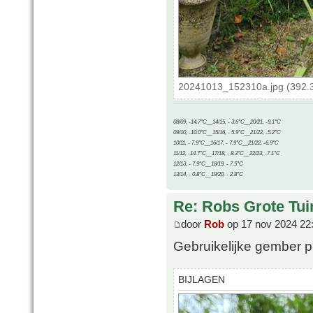
20241013_152310a.jpg (392.3
08/09, -14.7°C__14/15, - 3.6°C__20/21, -9.1°C
09/10, -10.0°C__15/16, - 5.9°C__21/22, -5.2°C
10/11, - 7.9°C__16/17, - 7.9°C__21/22, -6.9°C
11/12, -14.7°C__17/18, - 8.3°C__22/23, -7.1°C
12/13, - 7.9°C__18/19, - 7.5°C
13/14, - 0.8°C__19/20, - 2.8°C
Re: Robs Grote Tui
door
Rob
op 17 nov 2024 22
Gebruikelijke gember p
BIJLAGEN