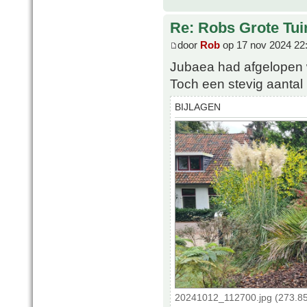
Re: Robs Grote Tui
door
Rob
op 17 nov 2024 22
Jubaea had afgelopen wi
Toch een stevig aantal
BIJLAGEN
20241012_112700.jpg (273.85