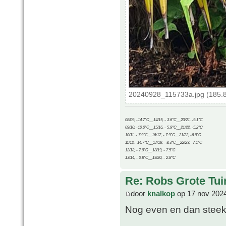
20240928_115733a.jpg (185.8
08/09, -14.7°C__14/15, - 3.6°C__20/21, -9.1°C
09/10, -10.0°C__15/16, - 5.9°C__21/22, -5.2°C
10/11, - 7.9°C__16/17, - 7.9°C__21/22, -6.9°C
11/12, -14.7°C__17/18, - 8.3°C__22/23, -7.1°C
12/13, - 7.9°C__18/19, - 7.5°C
13/14, - 0.8°C__19/20, - 2.8°C
Re: Robs Grote Tui
door
knalkop
op 17 nov 2024
Nog even en dan steekt