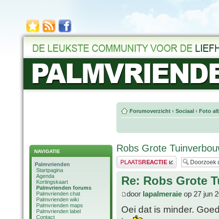
Forumoverzicht
‹
Sociaal
‹
Foto al
Robs Grote Tuinverbouw
NAVIGATIE
Plaats een reactie
Palmvrienden
Startpagina
Agenda
Re: Robs Grote T
Kortingskaart
Palmvrienden forums
door
lapalmeraie
op 27 jun 
Palmvrienden chat
Palmvrienden wiki
Palmvrienden maps
Oei dat is minder. Goe
Palmvrienden label
Contact