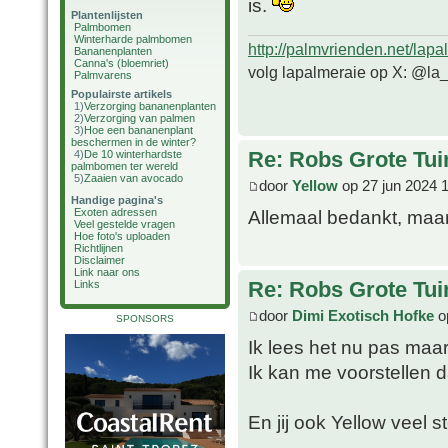
is.
Plantenlijsten
Palmbomen
Winterharde palmbomen
http://palmvrienden.net/lapa
Bananenplanten
Canna's (bloemriet)
volg lapalmeraie op X: @la
Palmvarens
Populairste artikels
1)
Verzorging bananenplanten
2)
Verzorging van palmen
3)
Hoe een bananenplant
beschermen in de winter?
Re: Robs Grote Tui
4)
De 10 winterhardste
palmbomen ter wereld
5)
Zaaien van avocado
door
Yellow
op 27 jun 2024 
Handige pagina's
Allemaal bedankt, maar
Exoten adressen
Veel gestelde vragen
Hoe foto's uploaden
Richtlijnen
Disclaimer
Link naar ons
Re: Robs Grote Tui
Links
door
Dimi Exotisch Hofke
op
SPONSORS
Ik lees het nu pas maa
Ik kan me voorstellen da
En jij ook Yellow veel s