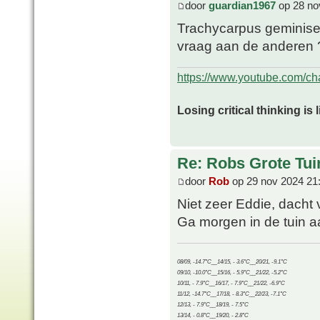
door
guardian1967
op 28 no
Trachycarpus geminisec
vraag aan de anderen 
https://www.youtube.com/
Losing critical thinking is 
Re: Robs Grote Tui
door
Rob
op 29 nov 2024 21
Niet zeer Eddie, dacht
Ga morgen in de tuin aa
08/09, -14.7°C__14/15, - 3.6°C__20/21, -9.1°C
09/10, -10.0°C__15/16, - 5.9°C__21/22, -5.2°C
10/11, - 7.9°C__16/17, - 7.9°C__21/22, -6.9°C
11/12, -14.7°C__17/18, - 8.3°C__22/23, -7.1°C
12/13, - 7.9°C__18/19, - 7.5°C
13/14, - 0.8°C__19/20, - 2.8°C