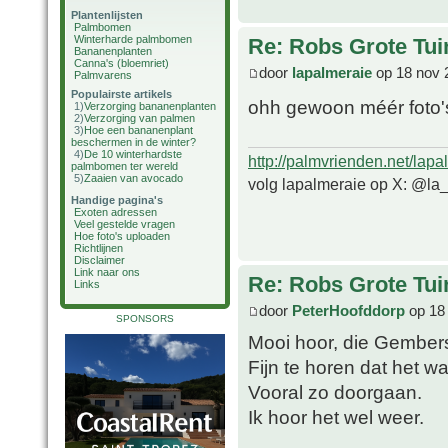
Plantenlijsten
Palmbomen
Winterharde palmbomen
Re: Robs Grote Tui
Bananenplanten
Canna's (bloemriet)
door
lapalmeraie
op 18 nov 
Palmvarens
Populairste artikels
ohh gewoon méér foto'
1)
Verzorging bananenplanten
2)
Verzorging van palmen
3)
Hoe een bananenplant
beschermen in de winter?
4)
De 10 winterhardste
http://palmvrienden.net/lapa
palmbomen ter wereld
5)
Zaaien van avocado
volg lapalmeraie op X: @la
Handige pagina's
Exoten adressen
Veel gestelde vragen
Hoe foto's uploaden
Richtlijnen
Disclaimer
Link naar ons
Re: Robs Grote Tui
Links
door
PeterHoofddorp
op 18
SPONSORS
Mooi hoor, die Gember
Fijn te horen dat het wat
Vooral zo doorgaan.
Ik hoor het wel weer.