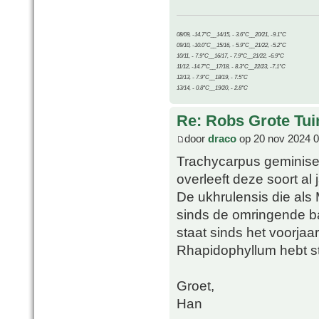
08/09, -14.7°C__14/15, - 3.6°C__20/21, -9.1°C
09/10, -10.0°C__15/16, - 5.9°C__21/22, -5.2°C
10/11, - 7.9°C__16/17, - 7.9°C__21/22, -6.9°C
11/12, -14.7°C__17/18, - 8.3°C__22/23, -7.1°C
12/13, - 7.9°C__18/19, - 7.5°C
13/14, - 0.8°C__19/20, - 2.8°C
Re: Robs Grote Tui
door
draco
op 20 nov 2024 0
Trachycarpus geminisect
overleeft deze soort al
De ukhrulensis die als
sinds de omringende b
staat sinds het voorjaa
Rhapidophyllum hebt st
Groet,
Han