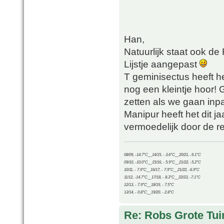
Han,
Natuurlijk staat ook de R
Lijstje aangepast
T geminisectus heeft h
nog een kleintje hoor! 
zetten als we gaan inp
Manipur heeft het dit j
vermoedelijk door de re
08/09, -14.7°C__14/15, - 3.6°C__20/21, -9.1°C
09/10, -10.0°C__15/16, - 5.9°C__21/22, -5.2°C
10/11, - 7.9°C__16/17, - 7.9°C__21/22, -6.9°C
11/12, -14.7°C__17/18, - 8.3°C__22/23, -7.1°C
12/13, - 7.9°C__18/19, - 7.5°C
13/14, - 0.8°C__19/20, - 2.8°C
Re: Robs Grote Tui