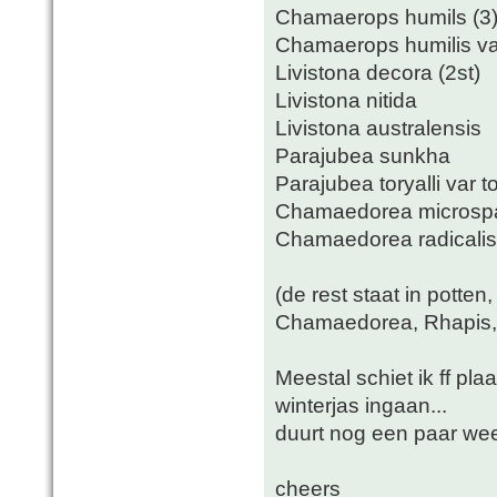
Chamaerops humils (3
Chamaerops humilis var
Livistona decora (2st)
Livistona nitida
Livistona australensis
Parajubea sunkha
Parajubea toryalli var to
Chamaedorea microsp
Chamaedorea radicalis
(de rest staat in potten
Chamaedorea, Rhapis, L
Meestal schiet ik ff pl
winterjas ingaan...
duurt nog een paar wee
cheers