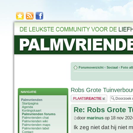
Forumoverzicht
‹
Sociaal
‹
Foto al
Robs Grote Tuinverbouw
NAVIGATIE
Plaats een reactie
Palmvrienden
Startpagina
Agenda
Re: Robs Grote T
Kortingskaart
Palmvrienden forums
door
marinus
op 18 nov 202
Palmvrienden chat
Palmvrienden wiki
Palmvrienden maps
Ik zeg niet dat hij nie
Palmvrienden label
Contact