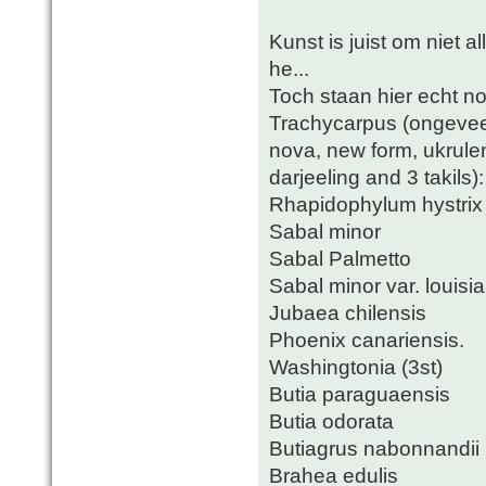
Kunst is juist om niet a
he...
Toch staan hier echt no
Trachycarpus (ongeveer
nova, new form, ukrule
darjeeling and 3 takils):
Rhapidophylum hystrix
Sabal minor
Sabal Palmetto
Sabal minor var. louisi
Jubaea chilensis
Phoenix canariensis.
Washingtonia (3st)
Butia paraguaensis
Butia odorata
Butiagrus nabonnandii
Brahea edulis