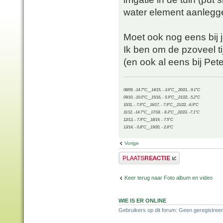
water element aanlegge
Moet ook nog eens bij j
Ik ben om de pzoveel tij
(en ook al eens bij Pet
08/09, -14.7°C__14/15, - 3.6°C__20/21, -9.1°C
09/10, -10.0°C__15/16, - 5.9°C__21/22, -5.2°C
10/11, - 7.9°C__16/17, - 7.9°C__21/22, -6.9°C
11/12, -14.7°C__17/18, - 8.3°C__22/23, -7.1°C
12/13, - 7.9°C__18/19, - 7.5°C
13/14, - 0.8°C__19/20, - 2.8°C
Vorige
Plaats een reactie
Keer terug naar Foto album en video
WIE IS ER ONLINE
Gebruikers op dit forum: Geen geregistree