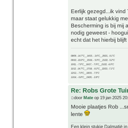
Eerlijk gezegd...ik vind
maar staat gelukkig me
Bescherming is bij mij a
nodig geweest - hoogui
echt dat het hierbij blij
08/09, -14.7°C__14/15, - 3.6°C__20/21, -9.1°C
09/10, -10.0°C__15/16, - 5.9°C__21/22, -5.2°C
10/11, - 7.9°C__16/17, - 7.9°C__21/22, -6.9°C
11/12, -14.7°C__17/18, - 8.3°C__22/23, -7.1°C
12/13, - 7.9°C__18/19, - 7.5°C
13/14, - 0.8°C__19/20, - 2.8°C
Re: Robs Grote Tui
door
Mate
op 19 jan 2025 20
Mooie plaatjes Rob ..
lente
Een klein stukje Dalmatië in