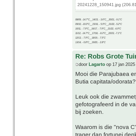
20241228_150941.jpg (206.81
08/09, -14.7°C__14/15, - 3.6°C__20/21, -9.1°C
09/10, -10.0°C__15/16, - 5.9°C__21/22, -5.2°C
10/11, - 7.9°C__16/17, - 7.9°C__21/22, -6.9°C
11/12, -14.7°C__17/18, - 8.3°C__22/23, -7.1°C
12/13, - 7.9°C__18/19, - 7.5°C
13/14, - 0.8°C__19/20, - 2.8°C
Re: Robs Grote Tui
door
Lagarto
op 17 jan 2025
Mooi die Parajubaea en
Butia capitata/odorata?
Leuk ook die zwammetje
gefotografeerd in de va
bij zoeken.
Waarom is die "nova C" 
trager dan fortunei denk