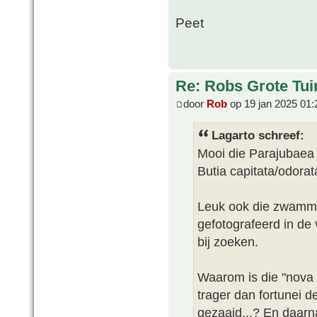
Peet
Re: Robs Grote Tui
door
Rob
op 19 jan 2025 01:
Lagarto schreef:
Mooi die Parajubaea 
Butia capitata/odorat
Leuk ook die zwammet
gefotografeerd in de 
bij zoeken.
Waarom is die "nova C
trager dan fortunei de
gezaaid...? En daarna