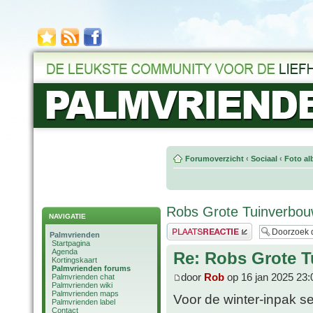
Forumoverzicht
‹
Sociaal
‹
Foto al
Robs Grote Tuinverbouw
NAVIGATIE
Plaats een reactie
Palmvrienden
Startpagina
Agenda
Re: Robs Grote T
Kortingskaart
Palmvrienden forums
door
Rob
op 16 jan 2025 23:
Palmvrienden chat
Palmvrienden wiki
Palmvrienden maps
Voor de winter-inpak ses
Palmvrienden label
Contact