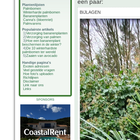
een paar:
Plantenlijsten
Palmbomen
BIJLAGEN
Winterharde palmbomen
Bananenplanten
Canna's (bloemriet)
Palmvarens
Populairste artikels
1)
Verzorging bananenplanten
2)
Verzorging van palmen
3)
Hoe een bananenplant
beschermen in de winter?
4)
De 10 winterhardste
palmbomen ter wereld
5)
Zaaien van avocado
Handige pagina's
Exoten adressen
Veel gestelde vragen
Hoe foto's uploaden
Richtlijnen
Disclaimer
Link naar ons
Links
SPONSORS