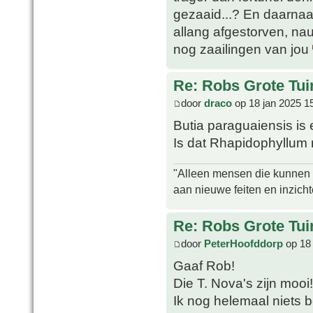
gezaaid...? En daarnaas
allang afgestorven, nau
nog zaailingen van jou
Re: Robs Grote Tui
door
draco
op 18 jan 2025 1
Butia paraguaiensis is 
Is dat Rhapidophyllum 
"Alleen mensen die kunnen tw
aan nieuwe feiten en inzich
Re: Robs Grote Tui
door
PeterHoofddorp
op 18 
Gaaf Rob!
Die T. Nova's zijn mooi
Ik nog helemaal niets 