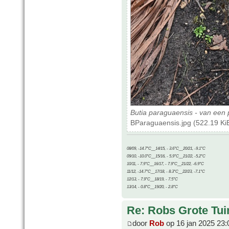
Butia paraguaensis - van ee
BParaguaensis.jpg (522.19 Ki
08/09, -14.7°C__14/15, - 3.6°C__20/21, -9.1°C
09/10, -10.0°C__15/16, - 5.9°C__21/22, -5.2°C
10/11, - 7.9°C__16/17, - 7.9°C__21/22, -6.9°C
11/12, -14.7°C__17/18, - 8.3°C__22/23, -7.1°C
12/13, - 7.9°C__18/19, - 7.5°C
13/14, - 0.8°C__19/20, - 2.8°C
Re: Robs Grote Tui
door
Rob
op 16 jan 2025 23: