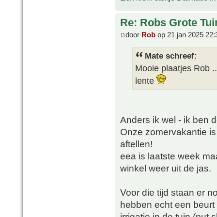
Re: Robs Grote Tui
door
Rob
op 21 jan 2025 22:
Mate schreef:
Mooie plaatjes Rob 
lente
Anders ik wel - ik ben d
Onze zomervakantie is
aftellen!
eea is laatste week maa
winkel weer uit de jas.
Voor die tijd staan er n
hebben echt een beurt
irrigatie in de tuin (pu