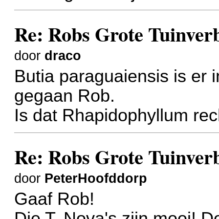
Re: Robs Grote Tuinver
door
draco
Butia paraguaiensis is er in
gegaan Rob.
Is dat Rhapidophyllum re
Re: Robs Grote Tuinver
door
PeterHoofddorp
Gaaf Rob!
Die T. Nova's zijn mooi! D