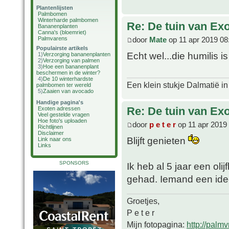
Plantenlijsten
Palmbomen
Winterharde palmbomen
Re: De tuin van Exo
Bananenplanten
Canna's (bloemriet)
door
Mate
op 11 apr 2019 08
Palmvarens
Populairste artikels
Echt wel...die humilis 
1)
Verzorging bananenplanten
2)
Verzorging van palmen
3)
Hoe een bananenplant
beschermen in de winter?
4)
De 10 winterhardste
Een klein stukje Dalmatië in
palmbomen ter wereld
5)
Zaaien van avocado
Handige pagina's
Re: De tuin van Exo
Exoten adressen
Veel gestelde vragen
Hoe foto's uploaden
door
p e t e r
op 11 apr 2019
Richtlijnen
Disclaimer
Blijft genieten
Link naar ons
Links
SPONSORS
Ik heb al 5 jaar een oli
gehad. Iemand een ide
Groetjes,
P e t e r
Mijn fotopagina:
http://palm