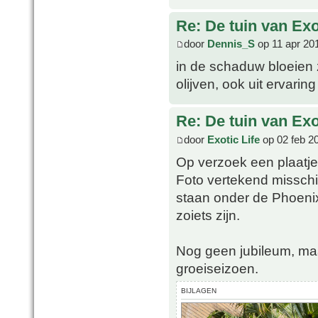
Re: De tuin van Exo
door
Dennis_S
op 11 apr 20
in de schaduw bloeien 
olijven, ook uit ervarin
Re: De tuin van Exo
door
Exotic Life
op 02 feb 2
Op verzoek een plaatj
Foto vertekend misschie
staan onder de Phoenix
zoiets zijn.
Nog geen jubileum, maar
groeiseizoen.
BIJLAGEN