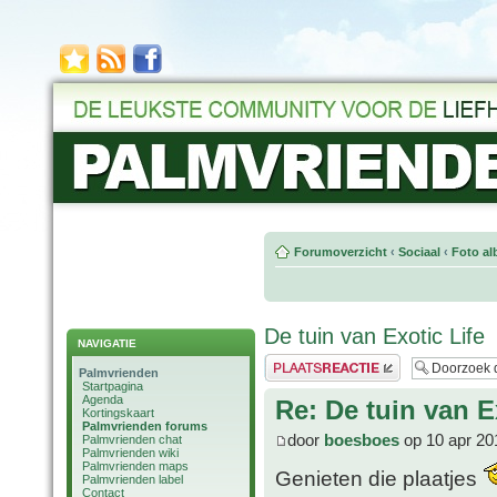
Forumoverzicht
‹
Sociaal
‹
Foto al
De tuin van Exotic Life
NAVIGATIE
Plaats een reactie
Palmvrienden
Startpagina
Agenda
Re: De tuin van E
Kortingskaart
Palmvrienden forums
door
boesboes
op 10 apr 20
Palmvrienden chat
Palmvrienden wiki
Palmvrienden maps
Genieten die plaatjes
Palmvrienden label
Contact