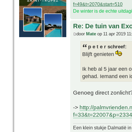
f=49&t=2070&start=510
De winter is de echte uitda
Re: De tuin van Exo
door
Mate
op 11 apr 2019 11
p e t e r schreef:
Blijft genieten
Ik heb al 5 jaar een o
gehad. Iemand een i
Genoeg direct zonlicht
->
http://palmvrienden.
f=33&t=22007&p=233
Een klein stukje Dalmatië in