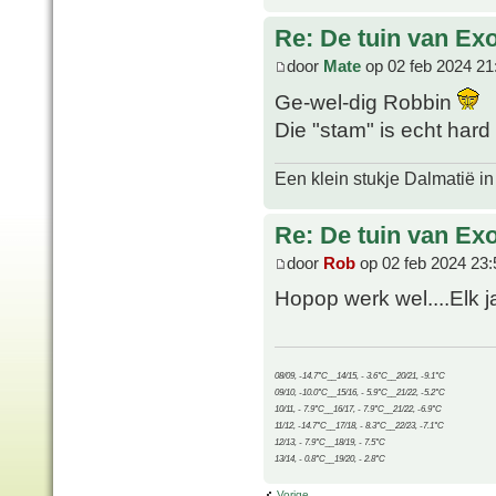
Re: De tuin van Exo
door
Mate
op 02 feb 2024 21
Ge-wel-dig Robbin
Die "stam" is echt hard
Een klein stukje Dalmatië in
Re: De tuin van Exo
door
Rob
op 02 feb 2024 23:
Hopop werk wel....Elk j
08/09, -14.7°C__14/15, - 3.6°C__20/21, -9.1°C
09/10, -10.0°C__15/16, - 5.9°C__21/22, -5.2°C
10/11, - 7.9°C__16/17, - 7.9°C__21/22, -6.9°C
11/12, -14.7°C__17/18, - 8.3°C__22/23, -7.1°C
12/13, - 7.9°C__18/19, - 7.5°C
13/14, - 0.8°C__19/20, - 2.8°C
Vorige