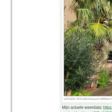
e437d29c-7970-4815-91aa-b7cdff584a71.
Mijn actuele weerdata:
http