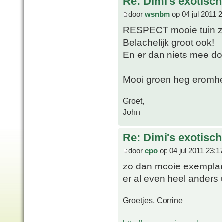
Re: Dimi's exotisch 
door
wsnbm
op 04 jul 2011 
RESPECT mooie tuin z
Belachelijk groot ook!
En er dan niets mee d
Mooi groen heg eromh
Groet,
John
Re: Dimi's exotisch 
door
cpo
op 04 jul 2011 23:1
zo dan mooie exemplaren
er al even heel anders 
Groetjes, Corrine