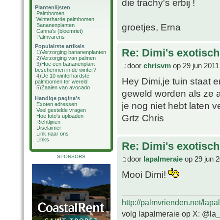
die trachy's erbij !
Plantenlijsten
Palmbomen
Winterharde palmbomen
groetjes, Erna
Bananenplanten
Canna's (bloemriet)
Palmvarens
Populairste artikels
Re: Dimi's exotisch 
1)
Verzorging bananenplanten
2)
Verzorging van palmen
3)
Hoe een bananenplant
door
chrisvm
op 29 jun 2011
beschermen in de winter?
4)
De 10 winterhardste
Hey Dimi,je tuin staat 
palmbomen ter wereld
5)
Zaaien van avocado
geweld worden als ze al
Handige pagina's
je nog niet hebt laten
Exoten adressen
Veel gestelde vragen
Grtz Chris
Hoe foto's uploaden
Richtlijnen
Disclaimer
Link naar ons
Links
Re: Dimi's exotisch 
SPONSORS
door
lapalmeraie
op 29 jun 2
Mooi Dimi!
http://palmvrienden.net/lapa
volg lapalmeraie op X: @la