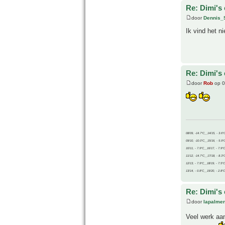
Re: Dimi's 
door
Dennis_
Ik vind het n
Re: Dimi's 
door
Rob
op 0
08/09, -14.7°C__14/15, - 3.6°
09/10, -10.0°C__15/16, - 5.9°
10/11, - 7.9°C__16/17, - 7.9°
11/12, -14.7°C__17/18, - 8.3°
12/13, - 7.9°C__18/19, - 7.5°C
13/14, - 0.8°C__19/20, - 2.8°C
Re: Dimi's 
door
lapalmer
Veel werk a