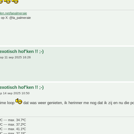
den.net/lapalmeraie
e op X: @la_palmeraie
exotisch hof'ken !! ;-)
op 11 sep 2025 16:26
exotisch hof'ken !! ;-)
p 14 sep 2025 10:50
time loop
dat was weer genieten, ik herinner me nog dat ik zij en nu die po
ºC --- max. 34.7ºC
ºC --- max. 37.2ºC
ºC --- max. 41.1ºC
ºC --- max. 37.1ºC