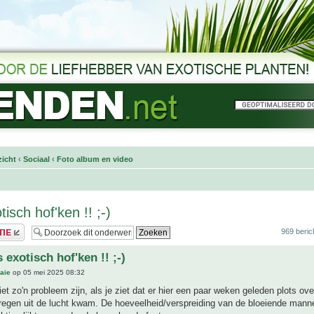
icht
‹
Sociaal
‹
Foto album en video
tisch hof'ken !! ;-)
969 beric
 exotisch hof'ken !! ;-)
aie
op 05 mei 2025 08:32
iet zo'n probleem zijn, als je ziet dat er hier een paar weken geleden plots ov
regen uit de lucht kwam. De hoeveelheid/verspreiding van de bloeiende mann