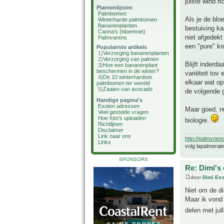
juiste wind ri
Plantenlijsten
Palmbomen
Als je de blo
Winterharde palmbomen
Bananenplanten
bestuiving ka
Canna's (bloemriet)
niet afgedekt
Palmvarens
een "pure" kr
Populairste artikels
1)
Verzorging bananenplanten
2)
Verzorging van palmen
Blijft inderd
3)
Hoe een bananenplant
beschermen in de winter?
variëteit tov
4)
De 10 winterhardste
elkaar wat op
palmbomen ter wereld
5)
Zaaien van avocado
de volgende 
Handige pagina's
Exoten adressen
Maar goed, n
Veel gestelde vragen
Hoe foto's uploaden
biologie.
Richtlijnen
Disclaimer
Link naar ons
http://palmvrien
Links
volg lapalmerai
SPONSORS
Re: Dimi's 
door
Dimi Exo
Niet om de di
Maar ik vond
delen met jul