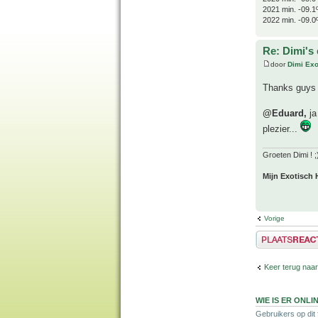
2021 min. -09.1
2022 min. -09.0
Re: Dimi's 
door
Dimi Exo
Thanks guy
@Eduard,
ja
plezier...
Groeten Dimi ! ;
Mijn Exotisch 
Vorige
Plaats een reactie
Keer terug naar
WIE IS ER ONLI
Gebruikers op dit