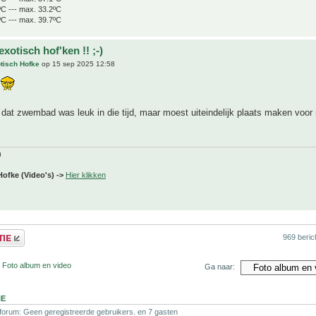
ºC --- max. 33.2ºC
ºC --- max. 39.7ºC
exotisch hof'ken !! ;-)
tisch Hofke
op 15 sep 2025 12:58
s
 dat zwembad was leuk in die tijd, maar moest uiteindelijk plaats maken voo
)
Hofke (Video's) ->
Hier klikken
969 beric
 Foto album en video
Ga naar:
NE
 forum: Geen geregistreerde gebruikers. en 7 gasten