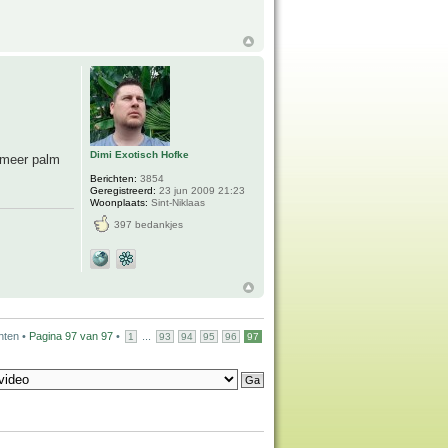
Dimi Exotisch Hofke
r meer palm
Berichten:
3854
Geregistreerd:
23 jun 2009 21:23
Woonplaats:
Sint-Niklaas
397 bedankjes
hten •
Pagina
97
van
97
•
...
1
93
94
95
96
97