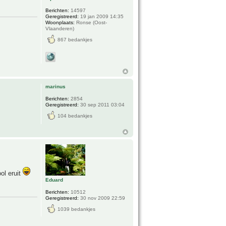
Berichten:
14597
Geregistreerd:
19 jan 2009 14:35
Woonplaats:
Ronse (Oost-
Vlaanderen)
867 bedankjes
marinus
Berichten:
2854
Geregistreerd:
30 sep 2011 03:04
104 bedankjes
ol eruit
Eduard
Berichten:
10512
Geregistreerd:
30 nov 2009 22:59
1039 bedankjes