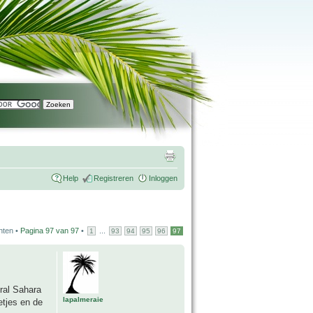
Help
Registreren
Inloggen
hten •
Pagina
97
van
97
•
...
1
93
94
95
96
97
eral Sahara
lapalmeraie
etjes en de