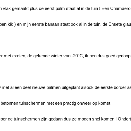
 vlak gemaakt plus de eerst palm staat al in de tuin ! Een Chamaerop
 ben kik
) en mijn eerste banaan staat ook al in de tuin, de Ensete gla
nter met exoten, de gekende winter van -20°C, ik ben dus goed gedoopt
09 met al een deel nieuwe palmen uitgeplant alsook de eerste border 
n betonnen tuinschermen met een practig onweer op komst !
voor de tuinschermen zijn gedaan dus ze mogen snel komen ! Ondert