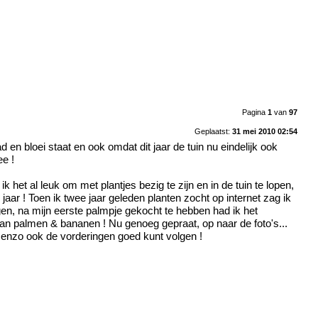
Pagina
1
van
97
Geplaatst:
31 mei 2010 02:54
 en bloei staat en ook omdat dit jaar de tuin nu eindelijk ook
ee !
ik het al leuk om met plantjes bezig te zijn en in de tuin te lopen,
jaar ! Toen ik twee jaar geleden planten zocht op internet zag ik
en, na mijn eerste palmpje gekocht te hebben had ik het
 van palmen & bananen !
Nu genoeg gepraat, op naar de foto's...
n enzo ook de vorderingen goed kunt volgen !