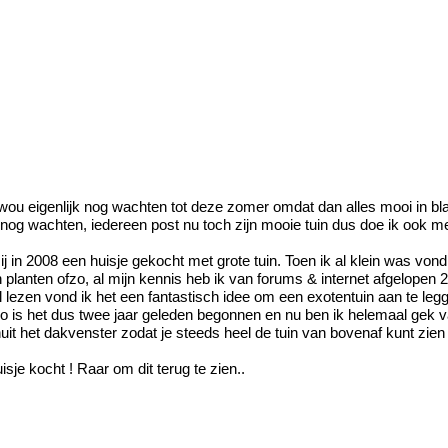
 wou eigenlijk nog wachten tot deze zomer omdat dan alles mooi in blad
 nog wachten, iedereen post nu toch zijn mooie tuin dus doe ik ook m
ij in 2008 een huisje gekocht met grote tuin. Toen ik al klein was vond 
planten ofzo, al mijn kennis heb ik van forums & internet afgelopen 2 
ezen vond ik het een fantastisch idee om een exotentuin aan te legg
o is het dus twee jaar geleden begonnen en nu ben ik helemaal gek
nuit het dakvenster zodat je steeds heel de tuin van bovenaf kunt zie
isje kocht ! Raar om dit terug te zien..