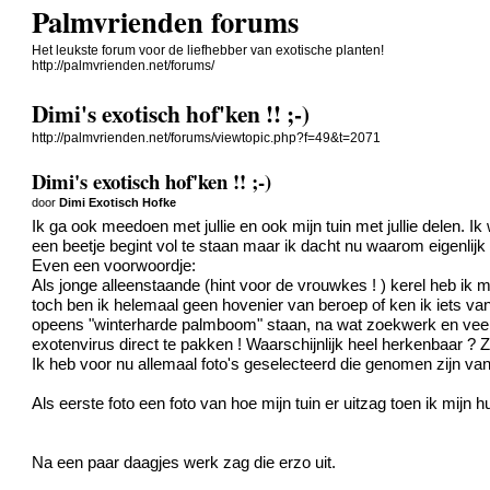
Palmvrienden forums
Het leukste forum voor de liefhebber van exotische planten!
http://palmvrienden.net/forums/
Dimi's exotisch hof'ken !! ;-)
http://palmvrienden.net/forums/viewtopic.php?f=49&t=2071
Dimi's exotisch hof'ken !! ;-)
door
Dimi Exotisch Hofke
Ik ga ook meedoen met jullie en ook mijn tuin met jullie delen.
Ik
een beetje begint vol te staan maar ik dacht nu waarom eigenlijk
Even een voorwoordje:
Als jonge alleenstaande (hint voor de vrouwkes !
) kerel heb ik m
toch ben ik helemaal geen hovenier van beroep of ken ik iets van 
opeens "winterharde palmboom" staan, na wat zoekwerk en veel l
exotenvirus direct te pakken !
Waarschijnlijk heel herkenbaar ?
Z
Ik heb voor nu allemaal foto's geselecteerd die genomen zijn va
Als eerste foto een foto van hoe mijn tuin er uitzag toen ik mijn hu
Na een paar daagjes werk zag die erzo uit.