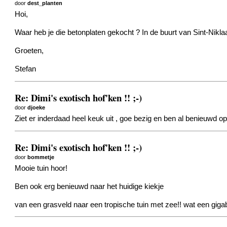
door
dest_planten
Hoi,
Waar heb je die betonplaten gekocht ? In de buurt van Sint-Nikl
Groeten,
Stefan
Re: Dimi's exotisch hof'ken !! ;-)
door
djoeke
Ziet er inderdaad heel keuk uit , goe bezig en ben al benieuwd op
Re: Dimi's exotisch hof'ken !! ;-)
door
bommetje
Mooie tuin hoor!
Ben ook erg benieuwd naar het huidige kiekje
van een grasveld naar een tropische tuin met zee!! wat een gigab