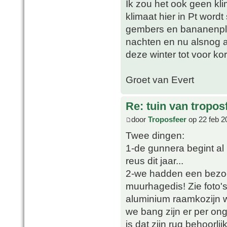
Ik zou het ook geen 
klimaat hier in Pt wordt
gembers en bananenpla
nachten en nu alsnog a
deze winter tot voor ko
Groet van Evert
Re: tuin van tropos
door
Troposfeer
op 22 feb 2
Twee dingen:
1-de gunnera begint al
reus dit jaar...
2-we hadden een bezoe
muurhagedis! Zie foto's
aluminium raamkozijn w
we bang zijn er per ong
is dat zijn rug behoorlij