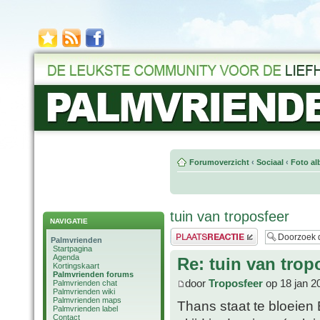
Forumoverzicht
‹
Sociaal
‹
Foto al
tuin van troposfeer
NAVIGATIE
Plaats een reactie
Palmvrienden
Startpagina
Agenda
Re: tuin van trop
Kortingskaart
Palmvrienden forums
door
Troposfeer
op 18 jan 2
Palmvrienden chat
Palmvrienden wiki
Palmvrienden maps
Thans staat te bloeien 
Palmvrienden label
Contact