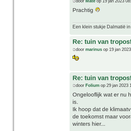
door
Mate
op 19 jan 2023 08
Prachtig
Een klein stukje Dalmatië in
Re: tuin van tropos
door
marinus
op 19 jan 2023
Re: tuin van tropos
door
Folium
op 29 jan 2023 
Ongelooflijk wat er nu 
is.
Ik hoop dat de klimaat
de toekomst maar voor
winters hier...