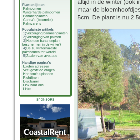
altijd in de winter (ook i
Plantenlijsten
maar de bloemhoofdjes 
Palmbomen
Winterharde palmbomen
5cm. De plant is nu 2,
Bananenplanten
Canna's (bloemriet)
Palmvarens
Populairste artikels
1)
Verzorging bananenplanten
2)
Verzorging van palmen
3)
Hoe een bananenplant
beschermen in de winter?
4)
De 10 winterhardste
palmbomen ter wereld
5)
Zaaien van avocado
Handige pagina's
Exoten adressen
Veel gestelde vragen
Hoe foto's uploaden
Richtlijnen
Disclaimer
Link naar ons
Links
SPONSORS