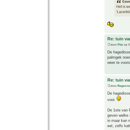
Gave
Het is w
'Lacertida
Re: tuin va
door
Pita
op 0
De hagedissen
palmgek noemt
weer te voors
Re: tuin va
door
Ragecru
De hagedissen
voor.
De 1ste van P
geven welke s
in maar kan n
eet, zelfs ka