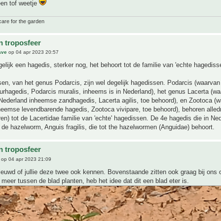
een tof weetje
care for the garden
n troposfeer
ave
op 04 apr 2023 20:57
gelijk een hagedis, sterker nog, het behoort tot de familie van 'echte hagediss
en, van het genus Podarcis, zijn wel degelijk hagedissen. Podarcis (waarvan
rhagedis, Podarcis muralis, inheems is in Nederland), het genus Lacerta (wa
Nederland inheemse zandhagedis, Lacerta agilis, toe behoord), en Zootoca (w
eemse levendbarende hagedis, Zootoca vivipare, toe behoord), behoren alled
ren) tot de Lacertidae familie van 'echte' hagedissen. De 4e hagedis die in Ne
 de hazelworm, Anguis fragilis, die tot the hazelwormen (Anguidae) behoort.
n troposfeer
op 04 apr 2023 21:09
ieuwd of jullie deze twee ook kennen. Bovenstaande zitten ook graag bij ons
 meer tussen de blad planten, heb het idee dat dit een blad eter is.