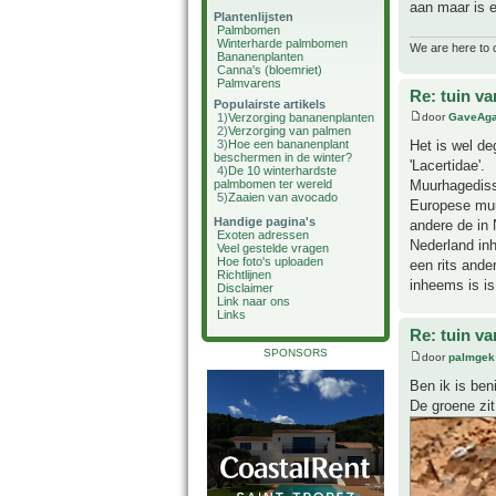
aan maar is 
Plantenlijsten
Palmbomen
Winterharde palmbomen
We are here to 
Bananenplanten
Canna's (bloemriet)
Palmvarens
Re: tuin va
Populairste artikels
1)
Verzorging bananenplanten
door
GaveAg
2)
Verzorging van palmen
3)
Hoe een bananenplant
Het is wel de
beschermen in de winter?
'Lacertidae'.
4)
De 10 winterhardste
palmbomen ter wereld
Muurhagediss
5)
Zaaien van avocado
Europese muu
Handige pagina's
andere de in 
Exoten adressen
Nederland inh
Veel gestelde vragen
Hoe foto's uploaden
een rits ande
Richtlijnen
inheems is is
Disclaimer
Link naar ons
Links
Re: tuin va
SPONSORS
door
palmgek
Ben ik is ben
De groene zit