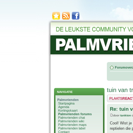
Forumoverz
tuin van t
NAVIGATIE
Plaats een reactie
Palmvrienden
Startpagina
Agenda
Re: tuin 
Kortingskaart
Palmvrienden forums
door
tankton
o
Palmvrienden chat
Palmvrienden wiki
Cool! Wist je
Palmvrienden maps
reptielen die
Palmvrienden label
Contact