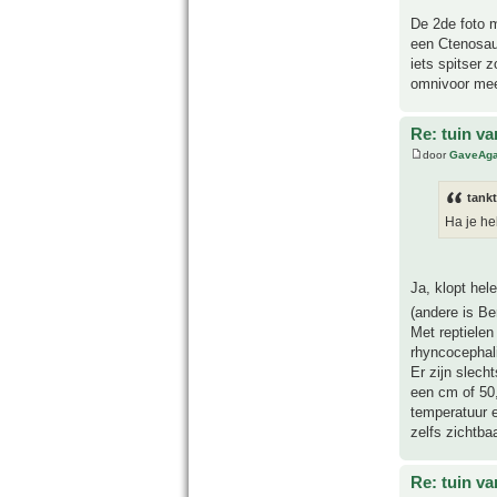
De 2de foto 
een Ctenosaur
iets spitser 
omnivoor meer
Re: tuin va
door
GaveAg
tank
Ha je he
Ja, klopt hel
(andere is Be
Met reptielen
rhyncocephali
Er zijn slech
een cm of 50,
temperatuur e
zelfs zichtbaa
Re: tuin va