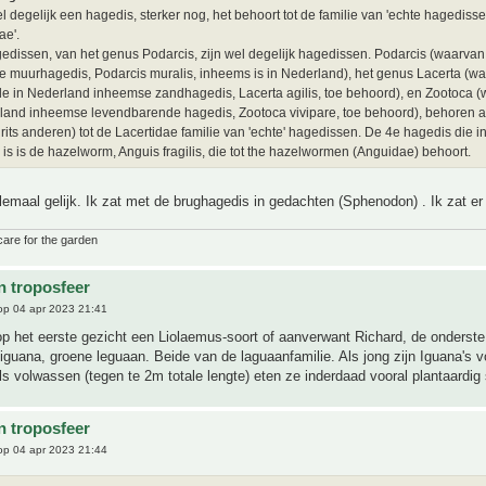
el degelijk een hagedis, sterker nog, het behoort tot de familie van 'echte hagedisse
ae'.
dissen, van het genus Podarcis, zijn wel degelijk hagedissen. Podarcis (waarvan
 muurhagedis, Podarcis muralis, inheems is in Nederland), het genus Lacerta (w
e in Nederland inheemse zandhagedis, Lacerta agilis, toe behoord), en Zootoca (
land inheemse levendbarende hagedis, Zootoca vivipare, toe behoord), behoren al
rits anderen) tot de Lacertidae familie van 'echte' hagedissen. De 4e hagedis die 
is is de hazelworm, Anguis fragilis, die tot the hazelwormen (Anguidae) behoort.
lemaal gelijk. Ik zat met de brughagedis in gedachten (Sphenodon) . Ik zat e
care for the garden
n troposfeer
p 04 apr 2023 21:41
p het eerste gezicht een Liolaemus-soort of aanverwant Richard, de onderste l
iguana, groene leguaan. Beide van de laguaanfamilie. Als jong zijn Iguana's v
als volwassen (tegen te 2m totale lengte) eten ze inderdaad vooral plantaardig 
n troposfeer
p 04 apr 2023 21:44