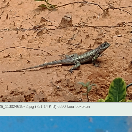
_113024618~2.jpg (731.14 KiB) 6390 keer bekeken