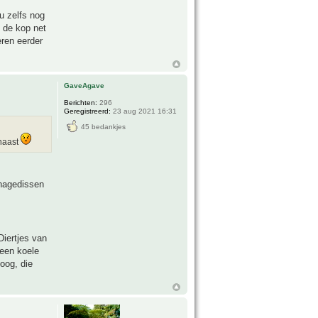
u zelfs nog
 de kop net
eren eerder
GaveAgave
Berichten:
296
Geregistreerd:
23 aug 2021 16:31
45 bedankjes
 naast
ghagedissen
Diertjes van
 een koele
oog, die