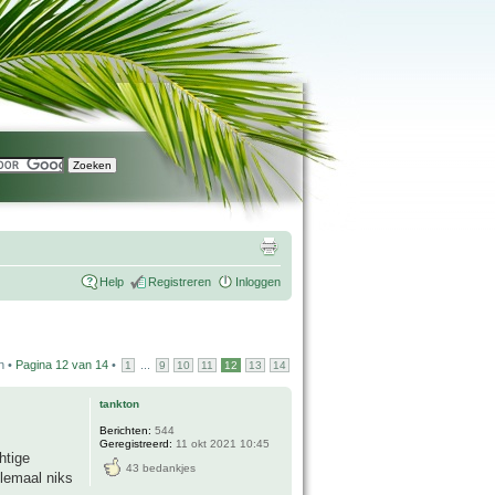
Help
Registreren
Inloggen
n •
Pagina
12
van
14
•
...
1
9
10
11
12
13
14
tankton
Berichten:
544
Geregistreerd:
11 okt 2021 10:45
htige
43 bedankjes
elemaal niks