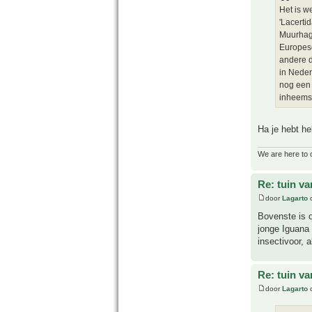
Het is w
'Lacertid
Muurhage
Europese
andere d
in Neder
nog een 
inheems 
Ha je hebt he
We are here to 
Re: tuin va
door
Lagarto
o
Bovenste is o
jonge Iguana 
insectivoor, 
Re: tuin va
door
Lagarto
o