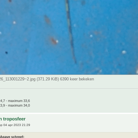
_113001229~2.jpg (371.29 KiB) 6390 keer bekeken
4,7 - maximum 33,6
3,9 - maximum 34,0
n troposfeer
p 04 apr 2023 21:29
Agave schreef: