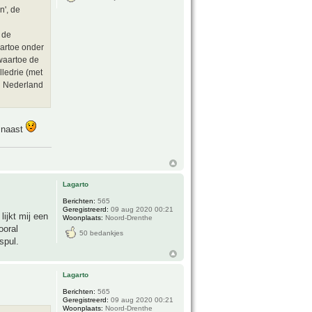
n', de
 de
aartoe onder
waartoe de
ledrie (met
in Nederland
r naast
Lagarto
Berichten:
565
Geregistreerd:
09 aug 2020 00:21
ijkt mij een
Woonplaats:
Noord-Drenthe
ooral
50 bedankjes
spul.
Lagarto
Berichten:
565
Geregistreerd:
09 aug 2020 00:21
Woonplaats:
Noord-Drenthe