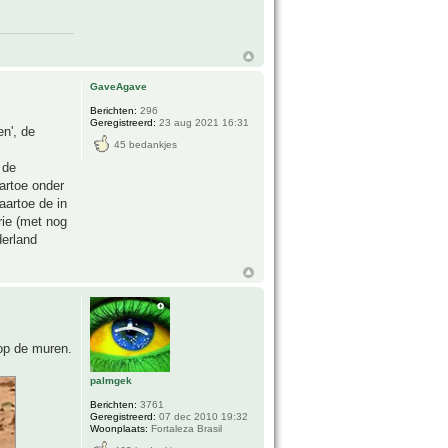
GaveAgave
Berichten:
296
Geregistreerd:
23 aug 2021 16:31
en', de
45 bedankjes
 de
artoe onder
aartoe de in
rie (met nog
derland
 op de muren.
palmgek
Berichten:
3761
Geregistreerd:
07 dec 2010 19:32
Woonplaats:
Fortaleza Brasil