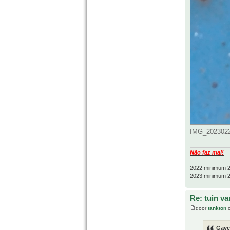
IMG_20230226
Não faz mal!
2022 minimum 2
2023 minimum 2
Re: tuin va
door
tankton
o
Gave