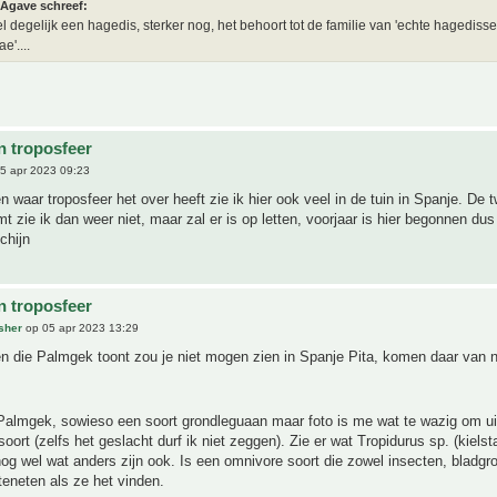
Agave schreef:
el degelijk een hagedis, sterker nog, het behoort tot de familie van 'echte hagedisse
e'....
n troposfeer
5 apr 2023 09:23
 waar troposfeer het over heeft zie ik hier ook veel in de tuin in Spanje. De 
 zie ik dan weer niet, maar zal er is op letten, voorjaar is hier begonnen dus
chijn
n troposfeer
sher
op 05 apr 2023 13:29
 die Palmgek toont zou je niet mogen zien in Spanje Pita, komen daar van n
almgek, sowieso een soort grondleguaan maar foto is me wat te wazig om uit
oort (zelfs het geslacht durf ik niet zeggen). Zie er wat Tropidurus sp. (kiels
og wel wat anders zijn ook. Is een omnivore soort die zowel insecten, bladgroe
tteneten als ze het vinden.