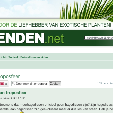
icht
‹
Sociaal
‹
Foto album en video
roposfeer
135 berichte
van troposfeer
p 04 apr 2023 17:22
 trouwens dat muurhagedissen officieel geen hagedissen zijn? Zijn hagedis ac
 parallel aan hagedissen zijn geëvolueerd maar er dus los van staan. Heb je h