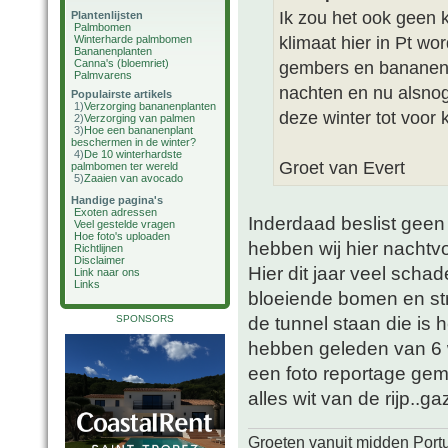
Ik zou het ook geen
Plantenlijsten
Palmbomen
klimaat hier in Pt wo
Winterharde palmbomen
Bananenplanten
Canna's (bloemriet)
gembers en bananenp
Palmvarens
nachten en nu alsnog
Populairste artikels
1)
Verzorging bananenplanten
deze winter tot voor 
2)
Verzorging van palmen
3)
Hoe een bananenplant
beschermen in de winter?
4)
De 10 winterhardste
Groet van Evert
palmbomen ter wereld
5)
Zaaien van avocado
Handige pagina's
Exoten adressen
Inderdaad beslist geen 
Veel gestelde vragen
Hoe foto's uploaden
hebben wij hier nachtvor
Richtlijnen
Disclaimer
Hier dit jaar veel scha
Link naar ons
Links
bloeiende bomen en str
de tunnel staan die is
SPONSORS
hebben geleden van 6 w
een foto reportage ge
alles wit van de rijp..ga
Groeten vanuit midden Port