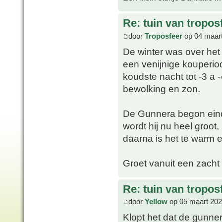
Re: tuin van tropos
door
Troposfeer
op 04 maart
De winter was over het 
een venijnige kouperi
koudste nacht tot -3 a -
bewolking en zon.
De Gunnera begon eind 
wordt hij nu heel groot,
daarna is het te warm en 
Groet vanuit een zacht
Re: tuin van tropos
door
Yellow
op 05 maart 202
Klopt het dat de gunne