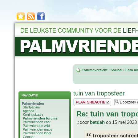
Forumoverzicht
‹
Sociaal
‹
Foto al
tuin van troposfeer
NAVIGATIE
Plaats een reactie
Palmvrienden
Startpagina
Agenda
Re: tuin van trop
Kortingskaart
Palmvrienden forums
door
batdah
op 15 mei 2023 
Palmvrienden chat
Palmvrienden wiki
Palmvrienden maps
Palmvrienden label
Troposfeer schreef
Contact