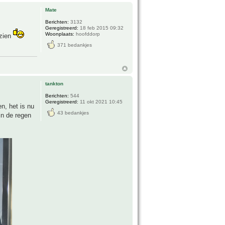
Mate
Berichten:
3132
Geregistreerd:
18 feb 2015 09:32
Woonplaats:
hoofddorp
 zien
371 bedankjes
tankton
Berichten:
544
Geregistreerd:
11 okt 2021 10:45
n, het is nu
43 bedankjes
in de regen