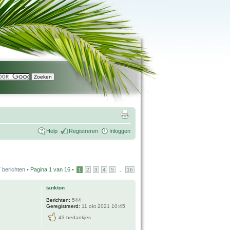
Help
Registreren
Inloggen
 berichten •
Pagina
1
van
16
•
...
1
2
3
4
5
16
tankton
Berichten:
544
Geregistreerd:
11 okt 2021 10:45
43 bedankjes