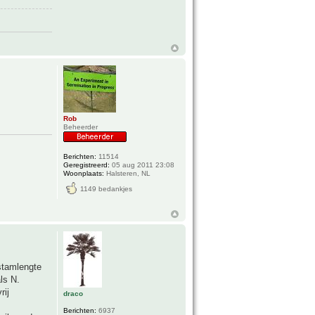
Rob
Beheerder
Berichten:
11514
Geregistreerd:
05 aug 2011 23:08
Woonplaats:
Halsteren, NL
1149 bedankjes
 stamlengte
ls N.
rij
draco
Berichten:
6937