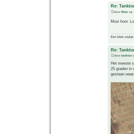
Re: Tankto
door
Mate
op 
Mooi hoor. Lo
Een klein stukje
Re: Tankto
door
tankton
o
Het meeste st
25 graden in 
gestaan waar