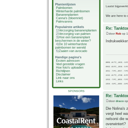
Plantenlijsten
Laatst bijgewerk
Palmbomen
Winterharde palmbomen
Bananenplanten
We are here to 
Canna's (bloemriet)
Palmvarens
Populairste artikels
Re: Tankto
1)
Verzorging bananenplanten
2)
Verzorging van palmen
door
Rob
op 1
3)
Hoe een bananenplant
beschermen in de winter?
Indrukwekken
4)
De 10 winterhardste
palmbomen ter wereld
5)
Zaaien van avocado
Handige pagina's
Exoten adressen
08/09, -14.7°C__14/15, - 3.6°
Veel gestelde vragen
09/10, -10.0°C__15/16, - 5.9°
Hoe foto's uploaden
Richtlijnen
10/11, - 7.9°C__16/17, - 7.9°
Disclaimer
11/12, -14.7°C__17/18, - 8.3°
Link naar ons
12/13, - 7.9°C__18/19, - 7.5°C
Links
13/14, - 0.8°C__19/20, - 2.8°C
SPONSORS
Re: Tankto
door
draco
op
Die Nolina's 
vergt heel wa
nelsonii die 
overwintert?