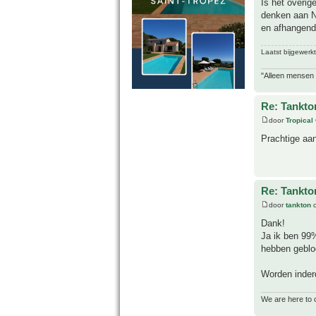
Is het overig
denken aan No
en afhangend 
Laatst bijgewerk
"Alleen mensen d
Re: Tankto
door
Tropical
Prachtige aa
Re: Tankto
door
tankton
o
Dank!
Ja ik ben 99%
hebben gebloei
Worden inderd
We are here to 