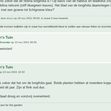
ens zeker dat dit Nolina longifolia is? Op basis van de habitus en bladkleur zo
lina nelsonii (stiff bluegreen leaves). Het blad van de longifolia daarentegen 
met een groene tot lichtgroene kleur?
t door
draco
op 19 nov 2021 09:00, in totaal 3 keer bewerkt.
ie kunnen twijfelen zijn in staat hun wereldbeeld bloot te stellen aan nieuwe feiten en inzichte
n's Tuin
 Groentje
op 13 nov 2021 06:50
nwinsten!
n's Tuin
p 13 nov 2021 10:32
 zeker dat het om de longifolia gaat. Beide planten hebben al meerdere kop
d dit jaar. Zijn al flink oud dus.
aad droog en vorstvrij overwinterd.
care for the garden