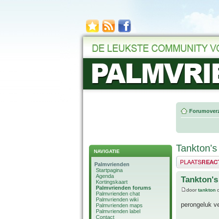
Forumoverz
Tankton's
NAVIGATIE
Plaats een reactie
Palmvrienden
Startpagina
Agenda
Tankton's
Kortingskaart
Palmvrienden forums
door
tankton
o
Palmvrienden chat
Palmvrienden wiki
perongeluk ve
Palmvrienden maps
Palmvrienden label
Contact