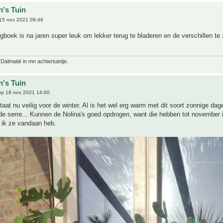
n's Tuin
15 nov 2021 09:46
gboek is na jaren super leuk om lekker terug te bladeren en de verschillen te
 Dalmatië in mn achtertuintje.
n's Tuin
p 18 nov 2021 14:00
aat nu veilig voor de winter. Al is het wel erg warm met dit soort zonnige dage
de serre... Kunnen de Nolina's goed opdrogen, want die hebben tot november 
 ik ze vandaan heb.