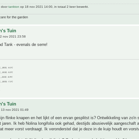
t door
tankton
op 18 nov 2021 14:00, in totaal 2 keer bewerkt.
care for the garden
n's Tuin
2 nov 2021 23:58
d Tank - evenals de serre!
C__20/21, -9.1°C
C__21/22, -5.2°C
C__21/22, -6.9°C
C__22/23, -7.1°C
n's Tuin
 13 nov 2021 01:49
zijn flinke knapen en het lijkt of een ervan gesplitst is? Ontwikkeling van zo'n
t jaren. Ik heb Nolina longifolia ook gehad, destijds abusievelijk aangeschaft a
wat meer vorst verdraagt. Ik veronderstel dat je deze in de kuip houdt en vorstv