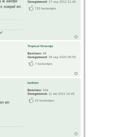
u ik eerder
Geregistreerd:
17 sep 2012 21:49
is soepel en
720 bedankjes
n"
Tropical Groentje
Berichten:
88
Geregistreerd:
26 sep 2020 08:59
7 bedankjes
tankton
Berichten:
544
Geregistreerd:
11 okt 2021 10:45
43 bedankjes
pen en