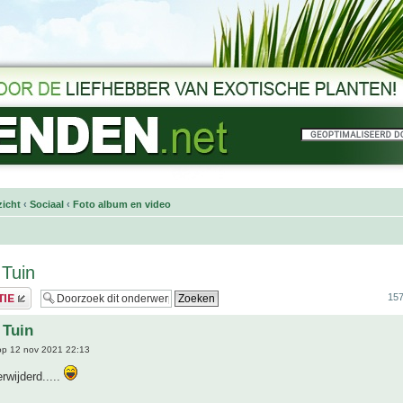
icht
‹
Sociaal
‹
Foto album en video
 Tuin
157
 Tuin
p 12 nov 2021 22:13
rwijderd.....