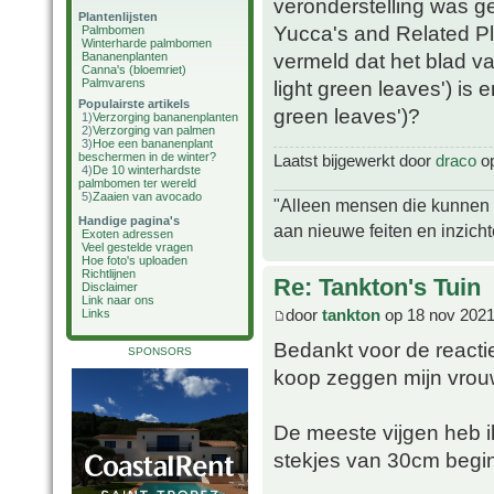
veronderstelling was g
Plantenlijsten
Yucca's and Related Pla
Palmbomen
Winterharde palmbomen
vermeld dat het blad va
Bananenplanten
Canna's (bloemriet)
Palmvarens
light green leaves') is e
Populairste artikels
green leaves')?
1)
Verzorging bananenplanten
2)
Verzorging van palmen
3)
Hoe een bananenplant
beschermen in de winter?
Laatst bijgewerkt door
draco
op
4)
De 10 winterhardste
palmbomen ter wereld
5)
Zaaien van avocado
"Alleen mensen die kunnen tw
Handige pagina's
aan nieuwe feiten en inzich
Exoten adressen
Veel gestelde vragen
Hoe foto's uploaden
Richtlijnen
Re: Tankton's Tuin
Disclaimer
Link naar ons
door
tankton
op 18 nov 2021
Links
Bedankt voor de reactie
SPONSORS
koop zeggen mijn vrouw
De meeste vijgen heb ik
stekjes van 30cm begin