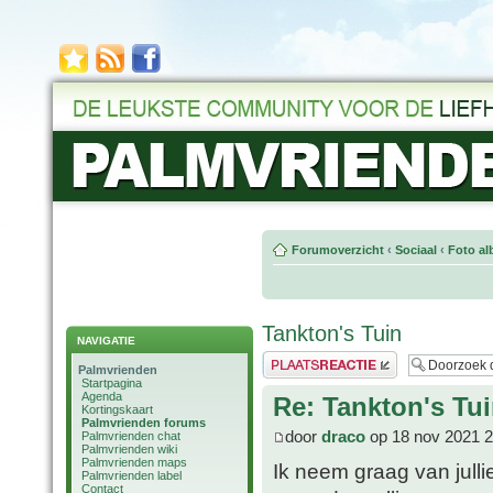
Forumoverzicht
‹
Sociaal
‹
Foto al
Tankton's Tuin
NAVIGATIE
Plaats een reactie
Palmvrienden
Startpagina
Agenda
Re: Tankton's Tu
Kortingskaart
Palmvrienden forums
door
draco
op 18 nov 2021 2
Palmvrienden chat
Palmvrienden wiki
Palmvrienden maps
Ik neem graag van jullie 
Palmvrienden label
Contact