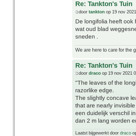
Re: Tankton's Tuin
door
tankton
op 19 nov 2021
De longifolia heeft ook
wat oud blad weggesne
sneden .
We are here to care for the 
Re: Tankton's Tuin
door
draco
op 19 nov 2021 0
"The leaves of the longif
razorlike edge.
The slightly concave lea
that are nearly invisibl
een duidelijk verschil i
dan 2 m lang worden en 
Laatst bijgewerkt door
draco
op