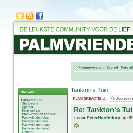
Forumoverzicht
‹
Sociaal
‹
Foto al
Tankton's Tuin
NAVIGATIE
Plaats een reactie
Palmvrienden
Startpagina
Agenda
Re: Tankton's Tu
Kortingskaart
Palmvrienden forums
door
PeterHoofddorp
op 06 
Palmvrienden chat
Palmvrienden wiki
Palmvrienden maps
Palmvrienden label
Contact