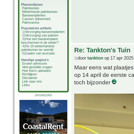
Plantenlijsten
Palmbomen
Winterharde palmbomen
Bananenplanten
Canna's (bloemriet)
Palmvarens
Populairste artikels
1)
Verzorging bananenplanten
2)
Verzorging van palmen
3)
Hoe een bananenplant
beschermen in de winter?
4)
De 10 winterhardste
Re: Tankton's Tuin
palmbomen ter wereld
5)
Zaaien van avocado
door
tankton
op 17 apr 2025
Handige pagina's
Exoten adressen
Maar eens wat plaatjes 
Veel gestelde vragen
Hoe foto's uploaden
op 14 april de eerste c
Richtlijnen
Disclaimer
toch bijzonder
Link naar ons
Links
SPONSORS