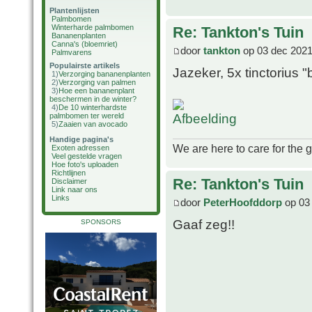
Plantenlijsten
Palmbomen
Winterharde palmbomen
Re: Tankton's Tuin
Bananenplanten
Canna's (bloemriet)
door
tankton
op 03 dec 2021
Palmvarens
Populairste artikels
Jazeker, 5x tinctorius "b
1)
Verzorging bananenplanten
2)
Verzorging van palmen
3)
Hoe een bananenplant
beschermen in de winter?
4)
De 10 winterhardste
palmbomen ter wereld
5)
Zaaien van avocado
Handige pagina's
We are here to care for the 
Exoten adressen
Veel gestelde vragen
Hoe foto's uploaden
Richtlijnen
Re: Tankton's Tuin
Disclaimer
Link naar ons
Links
door
PeterHoofddorp
op 03
Gaaf zeg!!
SPONSORS