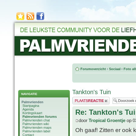
Forumoverzicht
‹
Sociaal
‹
Foto al
Tankton's Tuin
NAVIGATIE
Plaats een reactie
Palmvrienden
Startpagina
Agenda
Re: Tankton's Tu
Kortingskaart
Palmvrienden forums
door
Tropical Groentje
op 0
Palmvrienden chat
Palmvrienden wiki
Palmvrienden maps
Oh gaaf! Zitten er ook k
Palmvrienden label
Contact