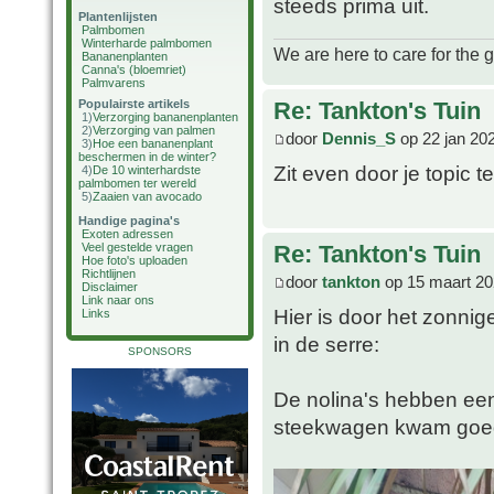
steeds prima uit.
Plantenlijsten
Palmbomen
Winterharde palmbomen
We are here to care for the 
Bananenplanten
Canna's (bloemriet)
Palmvarens
Re: Tankton's Tuin
Populairste artikels
1)
Verzorging bananenplanten
2)
Verzorging van palmen
door
Dennis_S
op 22 jan 20
3)
Hoe een bananenplant
beschermen in de winter?
Zit even door je topic te
4)
De 10 winterhardste
palmbomen ter wereld
5)
Zaaien van avocado
Handige pagina's
Exoten adressen
Re: Tankton's Tuin
Veel gestelde vragen
Hoe foto's uploaden
Richtlijnen
door
tankton
op 15 maart 20
Disclaimer
Link naar ons
Hier is door het zonni
Links
in de serre:
SPONSORS
De nolina's hebben een
steekwagen kwam goe