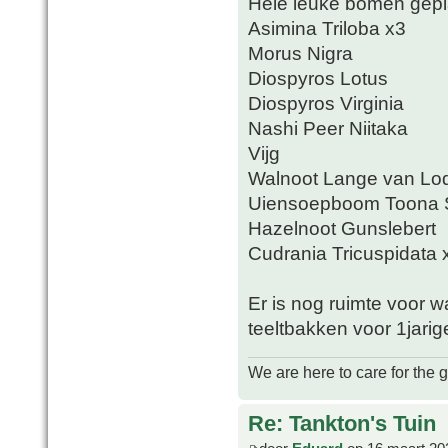
Hele leuke bomen gepl
Asimina Triloba x3
Morus Nigra
Diospyros Lotus
Diospyros Virginia
Nashi Peer Niitaka
Vijg
Walnoot Lange van Lo
Uiensoepboom Toona S
Hazelnoot Gunslebert
Cudrania Tricuspidata 
Er is nog ruimte voor 
teeltbakken voor 1jari
We are here to care for the 
Re: Tankton's Tuin