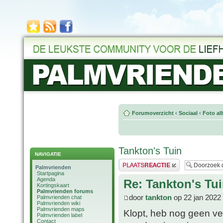
Forumoverzicht
‹
Sociaal
‹
Foto al
Tankton's Tuin
NAVIGATIE
Plaats een reactie
Palmvrienden
Startpagina
Agenda
Re: Tankton's Tu
Kortingskaart
Palmvrienden forums
door
tankton
op 22 jan 2022
Palmvrienden chat
Palmvrienden wiki
Palmvrienden maps
Klopt, heb nog geen ve
Palmvrienden label
Contact