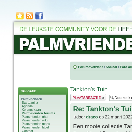
Forumoverzicht
‹
Sociaal
‹
Foto al
Tankton's Tuin
NAVIGATIE
Plaats een reactie
Palmvrienden
Startpagina
Agenda
Re: Tankton's Tu
Kortingskaart
Palmvrienden forums
door
draco
op 22 maart 2022
Palmvrienden chat
Palmvrienden wiki
Palmvrienden maps
Een mooie collectie Tan
Palmvrienden label
Contact