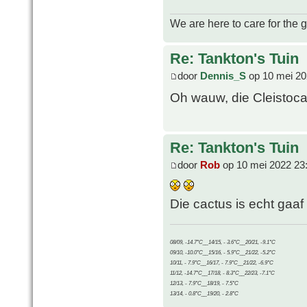
We are here to care for the 
Re: Tankton's Tuin
door
Dennis_S
op 10 mei 20
Oh wauw, die Cleistocat
Re: Tankton's Tuin
door
Rob
op 10 mei 2022 23
Die cactus is echt gaaf
08/09, -14.7°C__14/15, - 3.6°C__20/21, -9.1°C
09/10, -10.0°C__15/16, - 5.9°C__21/22, -5.2°C
10/11, - 7.9°C__16/17, - 7.9°C__21/22, -6.9°C
11/12, -14.7°C__17/18, - 8.3°C__22/23, -7.1°C
12/13, - 7.9°C__18/19, - 7.5°C
13/14, - 0.8°C__19/20, - 2.8°C