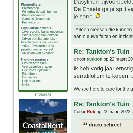
Dasylirion bijvoorbeeld
Plantenlijsten
De Ensete ga je spijt v
Palmbomen
Winterharde palmbomen
je serre.
Bananenplanten
Canna's (bloemriet)
Palmvarens
Populairste artikels
"Alleen mensen die kunnen tw
1)
Verzorging bananenplanten
2)
Verzorging van palmen
aan nieuwe feiten en inzich
3)
Hoe een bananenplant
beschermen in de winter?
4)
De 10 winterhardste
palmbomen ter wereld
Re: Tankton's Tuin
5)
Zaaien van avocado
door
tankton
op 22 maart 20
Handige pagina's
Exoten adressen
Veel gestelde vragen
Ik heb vorig jaar ernsti
Hoe foto's uploaden
Richtlijnen
serratifolium te kopen,
Disclaimer
Link naar ons
Links
We are here to care for the 
SPONSORS
Re: Tankton's Tuin
door
Rob
op 22 maart 2022 
draco schreef: