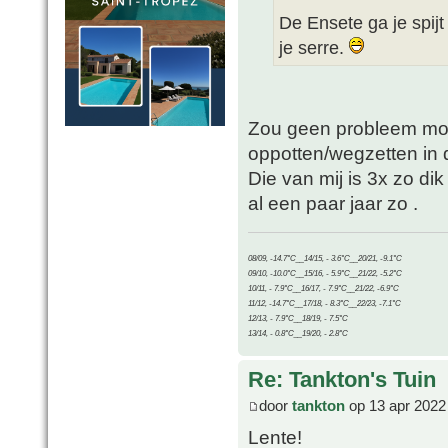
De Ensete ga je spijt
je serre.
Zou geen probleem moet
oppotten/wegzetten in d
Die van mij is 3x zo di
al een paar jaar zo .
08/09, -14.7°C__14/15, - 3.6°C__20/21, -9.1°C
09/10, -10.0°C__15/16, - 5.9°C__21/22, -5.2°C
10/11, - 7.9°C__16/17, - 7.9°C__21/22, -6.9°C
11/12, -14.7°C__17/18, - 8.3°C__22/23, -7.1°C
12/13, - 7.9°C__18/19, - 7.5°C
13/14, - 0.8°C__19/20, - 2.8°C
Re: Tankton's Tuin
door
tankton
op 13 apr 2022
Lente!