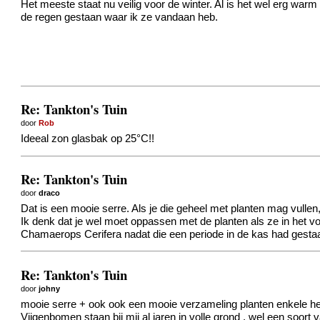
Het meeste staat nu veilig voor de winter. Al is het wel erg war
de regen gestaan waar ik ze vandaan heb.
Re: Tankton's Tuin
door
Rob
Ideeal zon glasbak op 25°C!!
Re: Tankton's Tuin
door
draco
Dat is een mooie serre. Als je die geheel met planten mag vullen,
Ik denk dat je wel moet oppassen met de planten als ze in het vo
Chamaerops Cerifera nadat die een periode in de kas had gesta
Re: Tankton's Tuin
door
johny
mooie serre + ook ook een mooie verzameling planten enkele herk
Vijgenbomen staan bij mij al jaren in volle grond , wel een soort 