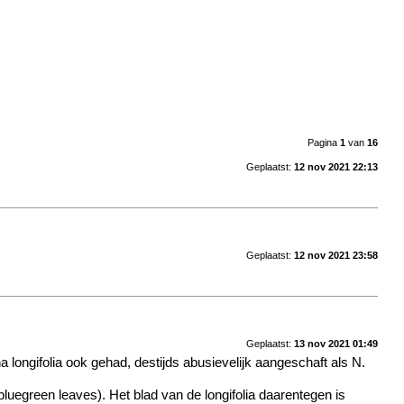
Pagina
1
van
16
Geplaatst:
12 nov 2021 22:13
Geplaatst:
12 nov 2021 23:58
Geplaatst:
13 nov 2021 01:49
na longifolia ook gehad, destijds abusievelijk aangeschaft als N.
 bluegreen leaves). Het blad van de longifolia daarentegen is