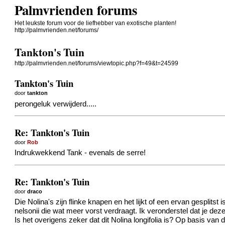
Palmvrienden forums
Het leukste forum voor de liefhebber van exotische planten!
http://palmvrienden.net/forums/
Tankton's Tuin
http://palmvrienden.net/forums/viewtopic.php?f=49&t=24599
Tankton's Tuin
door
tankton
perongeluk verwijderd.....
Re: Tankton's Tuin
door
Rob
Indrukwekkend Tank - evenals de serre!
Re: Tankton's Tuin
door
draco
Die Nolina's zijn flinke knapen en het lijkt of een ervan gesplits
nelsonii die wat meer vorst verdraagt. Ik veronderstel dat je deze
Is het overigens zeker dat dit Nolina longifolia is? Op basis van 