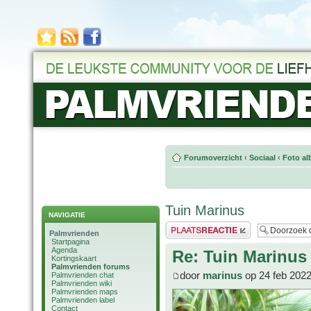
Forumoverzicht
‹
Sociaal
‹
Foto al
Tuin Marinus
NAVIGATIE
Plaats een reactie
Palmvrienden
Startpagina
Agenda
Re: Tuin Marinus
Kortingskaart
Palmvrienden forums
door
marinus
op 24 feb 2022
Palmvrienden chat
Palmvrienden wiki
Palmvrienden maps
Palmvrienden label
Contact