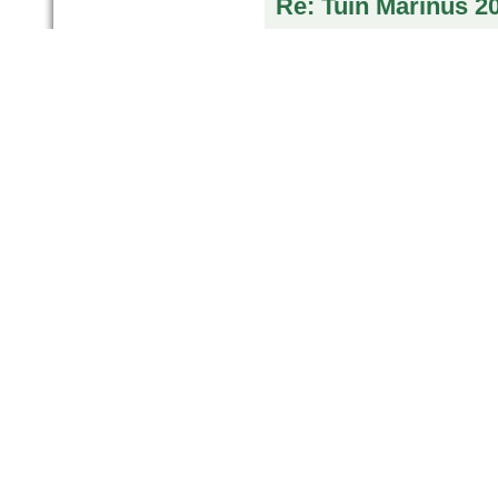
Re: Tuin Marinus 2
door
marinus
op 27 feb 2022