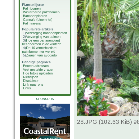
Plantenlijsten
Palmbomen
Winterharde palmbomen
Bananenplanten
Canna's (bloemriet)
Palmvarens
Populairste artikels
1)
Verzorging bananenplanten
2)
Verzorging van palmen
3)
Hoe een bananenplant
beschermen in de winter?
4)
De 10 winterhardste
palmbomen ter wereld
5)
Zaaien van avocado
Handige pagina's
Exoten adressen
Veel gestelde vragen
Hoe foto's uploaden
Richtlijnen
Disclaimer
Link naar ons
Links
SPONSORS
28.JPG (102.63 KiB) 9