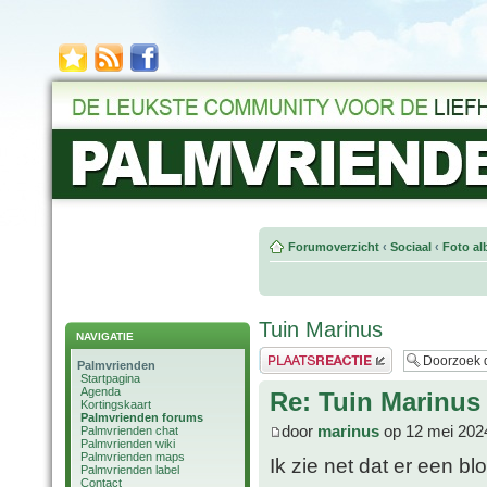
Forumoverzicht
‹
Sociaal
‹
Foto al
Tuin Marinus
NAVIGATIE
Plaats een reactie
Palmvrienden
Startpagina
Agenda
Re: Tuin Marinus
Kortingskaart
Palmvrienden forums
door
marinus
op 12 mei 202
Palmvrienden chat
Palmvrienden wiki
Palmvrienden maps
Ik zie net dat er een 
Palmvrienden label
Contact