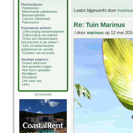
Plantenlijsten
Palmbomen
Laatst bijgewerkt door
marinus
Winterharde palmbomen
Bananenplanten
Canna's (bloemriet)
Palmvarens
Re: Tuin Marinus
Populairste artikels
1)
Verzorging bananenplanten
door
marinus
op 12 mei 202
2)
Verzorging van palmen
3)
Hoe een bananenplant
beschermen in de winter?
4)
De 10 winterhardste
palmbomen ter wereld
5)
Zaaien van avocado
Handige pagina's
Exoten adressen
Veel gestelde vragen
Hoe foto's uploaden
Richtlijnen
Disclaimer
Link naar ons
Links
SPONSORS