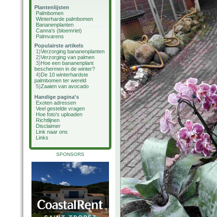
Plantenlijsten
Palmbomen
Winterharde palmbomen
Bananenplanten
Canna's (bloemriet)
Palmvarens
Populairste artikels
1)
Verzorging bananenplanten
2)
Verzorging van palmen
3)
Hoe een bananenplant
beschermen in de winter?
4)
De 10 winterhardste
palmbomen ter wereld
5)
Zaaien van avocado
Handige pagina's
Exoten adressen
Veel gestelde vragen
Hoe foto's uploaden
Richtlijnen
Disclaimer
Link naar ons
Links
SPONSORS