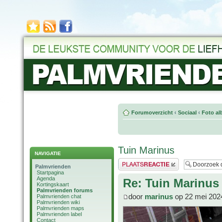
Forumoverzicht
‹
Sociaal
‹
Foto al
Tuin Marinus
NAVIGATIE
Plaats een reactie
Palmvrienden
Startpagina
Agenda
Re: Tuin Marinus
Kortingskaart
Palmvrienden forums
door
marinus
op 22 mei 202
Palmvrienden chat
Palmvrienden wiki
Palmvrienden maps
Palmvrienden label
Contact