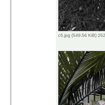
c5.jpg (549.56 KiB) 25