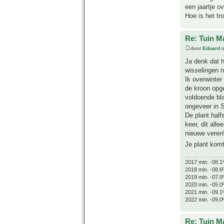
een jaartje o
Hoe is het t
Re: Tuin M
door
Eduard
o
Ja denk dat h
wisselingen n
Ik overwinter
de kroon opge
voldoende bla
ongeveer in 
De plant half
keer, dit all
nieuwe veren
Je plant komt
2017 min. -08.1
2018 min. -08.6
2019 min. -07.0
2020 min. -05.0
2021 min. -09.1
2022 min. -09.0
Re: Tuin M