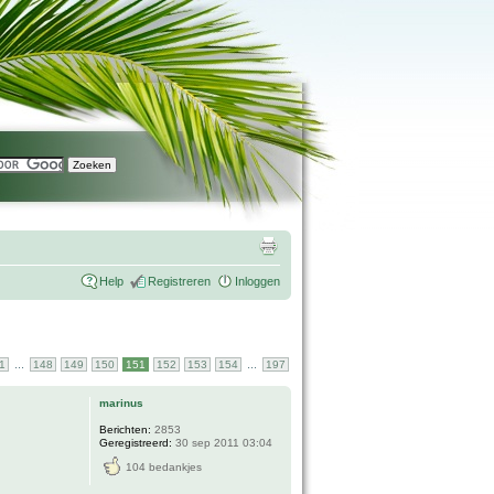
Help
Registreren
Inloggen
...
...
1
148
149
150
151
152
153
154
197
marinus
Berichten:
2853
Geregistreerd:
30 sep 2011 03:04
104 bedankjes