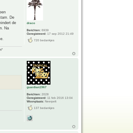
 een
stam. De
mindert de
draco
n. Na
Berichten:
6939
Geregistreerd:
17 sep 2012 21:49
e.
720 bedankjes
n"
guardian1967
Berichten:
2028
Geregistreerd:
11 feb 2016 13:04
Woonplaats:
Neerpelt
137 bedankjes