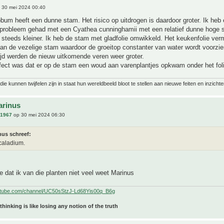
 30 mei 2024 00:40
um heeft een dunne stam. Het risico op uitdrogen is daardoor groter. Ik heb
r probleem gehad met een Cyathea cunninghamii met een relatief dunne hoge 
steeds kleiner. Ik heb de stam met gladfolie omwikkeld. Het keukenfolie ver
an de vezelige stam waardoor de groeitop constanter van water wordt voorzie
ijd werden de nieuw uitkomende veren weer groter.
fect was dat er op de stam een woud aan varenplantjes opkwam onder het foli
ie kunnen twijfelen zijn in staat hun wereldbeeld bloot te stellen aan nieuwe feiten en inzichte
arinus
n1967
op 30 mei 2024 06:30
nus schreef:
 caladium.
je dat ik van die planten niet veel weet Marinus
utube.com/channel/UC50sStzJ-Ld68Yis00q_B6g
 thinking is like losing any notion of the truth