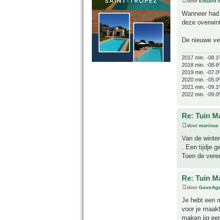
door
Eduard
o
Wanneer had 
deze overwin
De nieuwe ver
2017 min. -08.1
2018 min. -08.6
2019 min. -07.0
2020 min. -05.0
2021 min. -09.1
2022 min. -09.0
Re: Tuin M
door
marinus
Van de winte
. Een tijdje 
Toen de veren
Re: Tuin M
door
GaveAg
Je hebt een m
voor je maakt
maken iig een