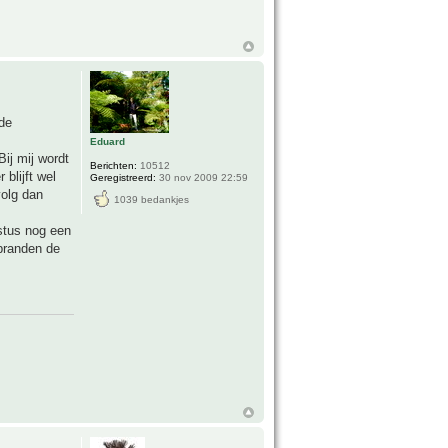
 de
Eduard
Bij mij wordt
Berichten:
10512
blijft wel
Geregistreerd:
30 nov 2009 22:59
volg dan
1039 bedankjes
stus nog een
rbranden de