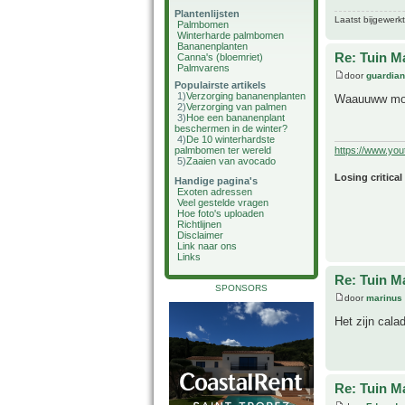
Plantenlijsten
Laatst bijgewerk
Palmbomen
Winterharde palmbomen
Bananenplanten
Re: Tuin M
Canna's (bloemriet)
Palmvarens
door
guardia
Populairste artikels
1)
Verzorging bananenplanten
Waauuww mooi
2)
Verzorging van palmen
3)
Hoe een bananenplant
beschermen in de winter?
4)
De 10 winterhardste
palmbomen ter wereld
https://www.yo
5)
Zaaien van avocado
Losing critical
Handige pagina's
Exoten adressen
Veel gestelde vragen
Hoe foto's uploaden
Richtlijnen
Disclaimer
Link naar ons
Links
Re: Tuin M
SPONSORS
door
marinus
Het zijn cala
Re: Tuin M