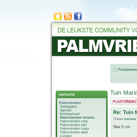
Forumoverz
Tuin Mari
NAVIGATIE
Plaats een reactie
Palmvrienden
Startpagina
Agenda
Re: Tuin 
Kortingskaart
Palmvrienden forums
door
marinus
Palmvrienden chat
Palmvrienden wiki
Nee 5 cm
Palmvrienden maps
Palmvrienden label
Contact