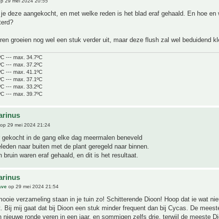
p 29 mei 2024 20:55
je deze aangekocht, en met welke reden is het blad eraf gehaald. En hoe en 
terd?
en groeien nog wel een stuk verder uit, maar deze flush zal wel beduidend kle
ºC --- max. 34.7ºC
ºC --- max. 37.2ºC
ºC --- max. 41.1ºC
ºC --- max. 37.1ºC
ºC --- max. 33.2ºC
ºC --- max. 39.7ºC
arinus
op 29 mei 2024 21:24
r gekocht in de gang elke dag meermalen beneveld
geleden naar buiten met de plant geregeld naar binnen.
 bruin waren eraf gehaald, en dit is het resultaat.
arinus
ave
op 29 mei 2024 21:54
ooie verzameling staan in je tuin zo! Schitterende Dioon! Hoop dat ie wat ni
. Bij mij gaat dat bij Dioon een stuk minder frequent dan bij Cycas. De mees
 nieuwe ronde veren in een jaar, en sommigen zelfs drie, terwijl de meeste D