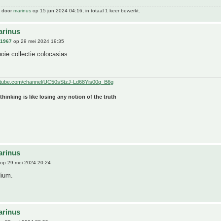
t door
marinus
op 15 jun 2024 04:16, in totaal 1 keer bewerkt.
arinus
n1967
op 29 mei 2024 19:35
e collectie colocasias
utube.com/channel/UC50sStzJ-Ld68Yis00q_B6g
 thinking is like losing any notion of the truth
arinus
op 29 mei 2024 20:24
dium.
arinus