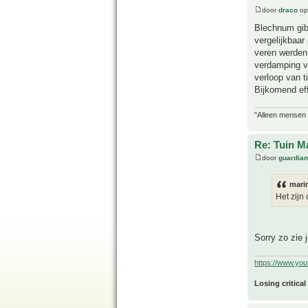
door
draco
op
Blechnum gibb
vergelijkbaa
veren werden 
verdamping v
verloop van t
Bijkomend ef
"Alleen mensen d
Re: Tuin M
door
guardia
mari
Het zijn
Sorry zo zie 
https://www.yo
Losing critical