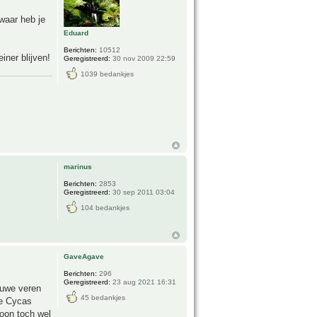
waar heb je
Eduard
Berichten:
10512
iner blijven!
Geregistreerd:
30 nov 2009 22:59
1039 bedankjes
marinus
Berichten:
2853
Geregistreerd:
30 sep 2011 03:04
104 bedankjes
GaveAgave
Berichten:
296
Geregistreerd:
23 aug 2021 16:31
euwe veren
45 bedankjes
te Cycas
ioon toch wel