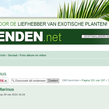
icht
‹
Sociaal
‹
Foto album en video
nus
1963 berichten •
Pagina
151
van
197
•
Marinus
op 29 mei 2024 19:29