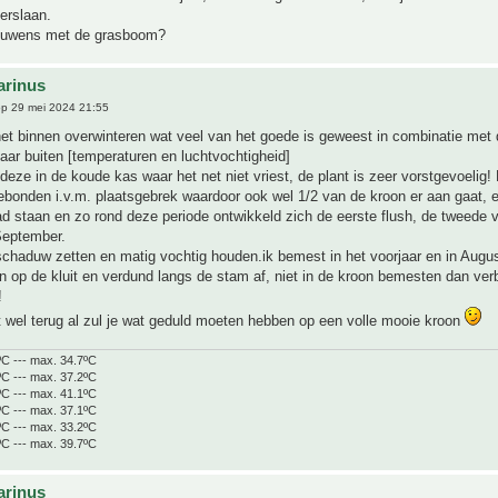
verslaan.
rouwens met de grasboom?
arinus
p 29 mei 2024 21:55
et binnen overwinteren wat veel van het goede is geweest in combinatie met
aar buiten [temperaturen en luchtvochtigheid]
 deze in de koude kas waar het net niet vriest, de plant is zeer vorstgevoelig! 
bonden i.v.m. plaatsgebrek waardoor ook wel 1/2 van de kroon er aan gaat, er 
d staan en zo rond deze periode ontwikkeld zich de eerste flush, de tweede 
September.
schaduw zetten en matig vochtig houden.ik bemest in het voorjaar en in Augu
een op de kluit en verdund langs de stam af, niet in de kroon bemesten dan ve
!
 wel terug al zul je wat geduld moeten hebben op een volle mooie kroon
ºC --- max. 34.7ºC
ºC --- max. 37.2ºC
ºC --- max. 41.1ºC
ºC --- max. 37.1ºC
ºC --- max. 33.2ºC
ºC --- max. 39.7ºC
arinus