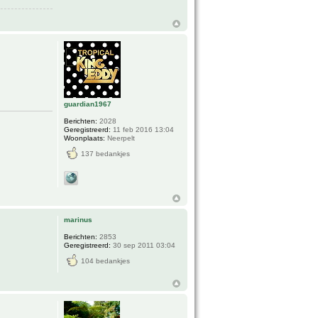
guardian1967
Berichten:
2028
Geregistreerd:
11 feb 2016 13:04
Woonplaats:
Neerpelt
137 bedankjes
marinus
Berichten:
2853
Geregistreerd:
30 sep 2011 03:04
104 bedankjes