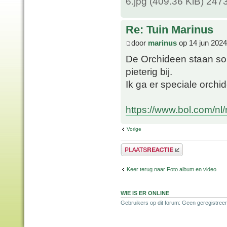
6.jpg (409.36 KiB) 247
Re: Tuin Marinus
door
marinus
op 14 jun 2024
De Orchideen staan so
pieterig bij.
Ik ga er speciale orch
https://www.bol.com/nl
Vorige
Plaats een reactie
Keer terug naar Foto album en video
WIE IS ER ONLINE
Gebruikers op dit forum: Geen geregistree