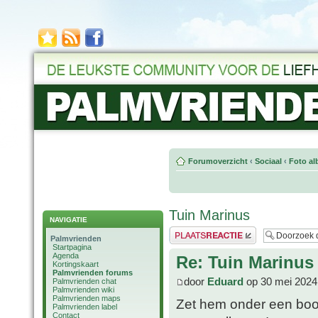
Forumoverzicht
‹
Sociaal
‹
Foto al
Tuin Marinus
NAVIGATIE
Plaats een reactie
Palmvrienden
Startpagina
Agenda
Re: Tuin Marinus
Kortingskaart
Palmvrienden forums
door
Eduard
op 30 mei 2024
Palmvrienden chat
Palmvrienden wiki
Palmvrienden maps
Zet hem onder een boo
Palmvrienden label
Contact