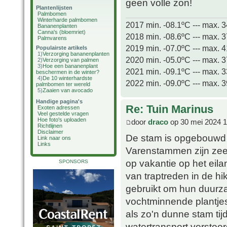
geen volle zon!
Plantenlijsten
Palmbomen
Winterharde palmbomen
2017 min. -08.1ºC --- max. 
Bananenplanten
Canna's (bloemriet)
2018 min. -08.6ºC --- max. 
Palmvarens
2019 min. -07.0ºC --- max. 
Populairste artikels
1)
Verzorging bananenplanten
2020 min. -05.0ºC --- max. 
2)
Verzorging van palmen
3)
Hoe een bananenplant
2021 min. -09.1ºC --- max. 
beschermen in de winter?
4)
De 10 winterhardste
2022 min. -09.0ºC --- max. 
palmbomen ter wereld
5)
Zaaien van avocado
Handige pagina's
Re: Tuin Marinus
Exoten adressen
Veel gestelde vragen
Hoe foto's uploaden
door
draco
op 30 mei 2024 1
Richtlijnen
Disclaimer
De stam is opgebouwd u
Link naar ons
Links
Varenstammen zijn zeer
op vakantie op het eil
SPONSORS
van traptreden in de h
gebruikt om hun duurza
vochtminnende plantje
als zo'n dunne stam tij
watertransport verstoor