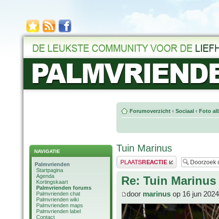
Forumoverzicht
‹
Sociaal
‹
Foto al
Tuin Marinus
NAVIGATIE
Plaats een reactie
Palmvrienden
Startpagina
Agenda
Re: Tuin Marinus
Kortingskaart
Palmvrienden forums
door
marinus
op 16 jun 2024
Palmvrienden chat
Palmvrienden wiki
Palmvrienden maps
Palmvrienden label
Contact