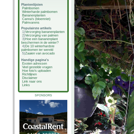
Plantenlijsten
Palmbomen
Winterharde palmbomen
Bananenplanten
Canna's (bloemriet)
Palmvarens
Populairste artikels
1)
Verzorging bananenplanten
2)
Verzorging van palmen
3)
Hoe een bananenplant
beschermen in de winter?
4)
De 10 winterhardste
palmbomen ter wereld
5)
Zaaien van avocado
Handige pagina's
Exoten adressen
Veel gestelde vragen
Hoe foto's uploaden
Richtlijnen
Disclaimer
Link naar ons
Links
SPONSORS