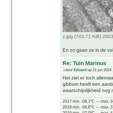
z.jpg (743.71 KiB) 280
En zo gaan ze in de vol
Re: Tuin Marinus
door
Eduard
op 21 jun 2024 
Het ziet er toch allemaal
gibbum heeft een aardig
waarschijnlijkheid nog
2017 min. -08.1ºC --- max. 
2018 min. -08.6ºC --- max. 
2019 min. -07.0ºC --- max. 