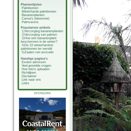
Plantenlijsten
Palmbomen
Winterharde palmbomen
Bananenplanten
Canna's (bloemriet)
Palmvarens
Populairste artikels
1)
Verzorging bananenplanten
2)
Verzorging van palmen
3)
Hoe een bananenplant
beschermen in de winter?
4)
De 10 winterhardste
palmbomen ter wereld
5)
Zaaien van avocado
Handige pagina's
Exoten adressen
Veel gestelde vragen
Hoe foto's uploaden
Richtlijnen
Disclaimer
Link naar ons
Links
SPONSORS