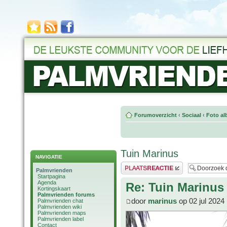
Forumoverzicht
‹
Sociaal
‹
Foto al
Tuin Marinus
NAVIGATIE
Plaats een reactie
Palmvrienden
Startpagina
Agenda
Re: Tuin Marinus
Kortingskaart
Palmvrienden forums
door
marinus
op 02 jul 2024
Palmvrienden chat
Palmvrienden wiki
Palmvrienden maps
Palmvrienden label
Contact