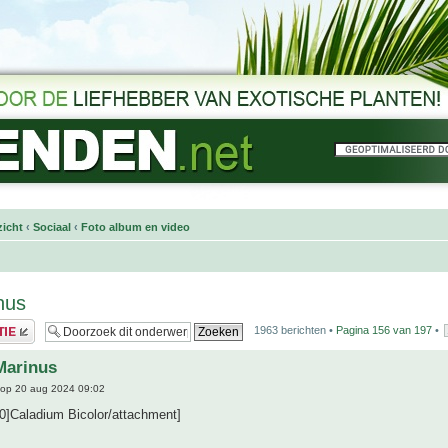
icht
‹
Sociaal
‹
Foto album en video
nus
1963 berichten •
Pagina
156
van
197
•
Marinus
op 20 aug 2024 09:02
0]Caladium Bicolor/attachment]