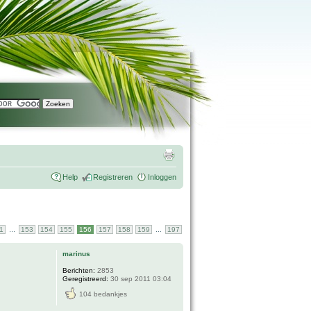
Help
Registreren
Inloggen
...
...
1
153
154
155
156
157
158
159
197
marinus
Berichten:
2853
Geregistreerd:
30 sep 2011 03:04
104 bedankjes