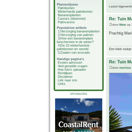
Plantenlijsten
Laatst bijgewerk
Palmbomen
Winterharde palmbomen
Bananenplanten
Re: Tuin M
Canna's (bloemriet)
Palmvarens
door
Mate
op 
Populairste artikels
1)
Verzorging bananenplanten
Prachtig Mar
2)
Verzorging van palmen
3)
Hoe een bananenplant
beschermen in de winter?
4)
De 10 winterhardste
palmbomen ter wereld
Een klein stukje
5)
Zaaien van avocado
Handige pagina's
Re: Tuin M
Exoten adressen
Veel gestelde vragen
door
marinus
Hoe foto's uploaden
Richtlijnen
Disclaimer
Link naar ons
Links
SPONSORS