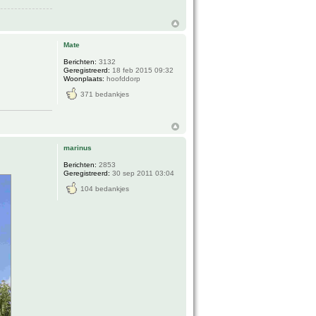
Mate
Berichten:
3132
Geregistreerd:
18 feb 2015 09:32
Woonplaats:
hoofddorp
371 bedankjes
marinus
Berichten:
2853
Geregistreerd:
30 sep 2011 03:04
104 bedankjes