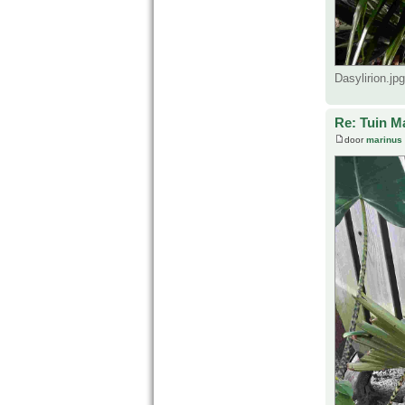
Dasylirion.jp
Re: Tuin M
door
marinus