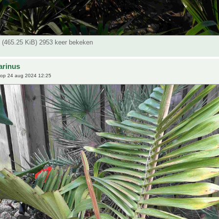
g (465.25 KiB) 2953 keer bekeken
arinus
op 24 aug 2024 12:25