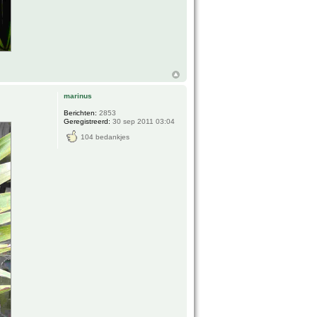
marinus
Berichten:
2853
Geregistreerd:
30 sep 2011 03:04
104 bedankjes