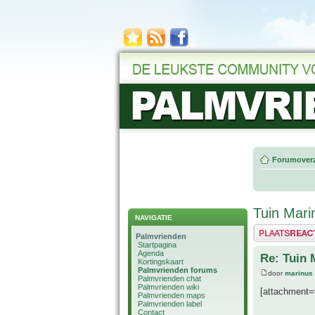
Forumoverz
Tuin Mari
NAVIGATIE
Plaats een reactie
Palmvrienden
Startpagina
Agenda
Re: Tuin 
Kortingskaart
Palmvrienden forums
door
marinus
Palmvrienden chat
Palmvrienden wiki
[attachment=
Palmvrienden maps
Palmvrienden label
Contact