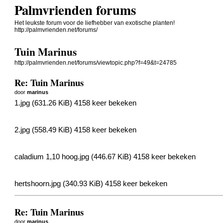
Palmvrienden forums
Het leukste forum voor de liefhebber van exotische planten!
http://palmvrienden.net/forums/
Tuin Marinus
http://palmvrienden.net/forums/viewtopic.php?f=49&t=24785
Re: Tuin Marinus
door
marinus
1.jpg (631.26 KiB) 4158 keer bekeken
2.jpg (558.49 KiB) 4158 keer bekeken
caladium 1,10 hoog.jpg (446.67 KiB) 4158 keer bekeken
hertshoorn.jpg (340.93 KiB) 4158 keer bekeken
Re: Tuin Marinus
door
marinus