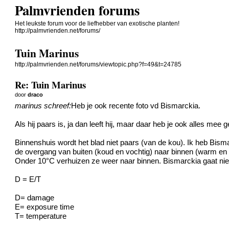
Palmvrienden forums
Het leukste forum voor de liefhebber van exotische planten!
http://palmvrienden.net/forums/
Tuin Marinus
http://palmvrienden.net/forums/viewtopic.php?f=49&t=24785
Re: Tuin Marinus
door
draco
marinus schreef:
Heb je ook recente foto vd Bismarckia.
Als hij paars is, ja dan leeft hij, maar daar heb je ook alles mee g
Binnenshuis wordt het blad niet paars (van de kou). Ik heb Bis
de overgang van buiten (koud en vochtig) naar binnen (warm en d
Onder 10°C verhuizen ze weer naar binnen. Bismarckia gaat niet
D = E/T
D= damage
E= exposure time
T= temperature