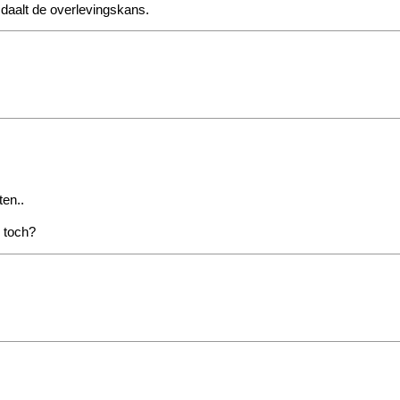
daalt de overlevingskans.
ten..
d toch?