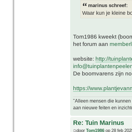
marinus schreef:
Waar kun je kleine 
Tom1986 kweekt (boom)v
het forum aan
memberl
website:
http://tuinpla
info@tuinplantenpeele
De boomvarens zijn nog
https://www.plantjeva
"Alleen mensen die kunnen tw
aan nieuwe feiten en inzich
Re: Tuin Marinus
door
Tom1986
op 28 feb 202