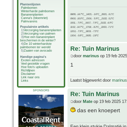
Plantenlijsten
Palmbomen
Winterharde palmbomen
Bananenplanten
08/09, -14.7°C__14/15, - 3.6°C__20/21, -9.1°C
Canna's (bloemriet)
09/10, -10.0°C__15/16, - 5.9°C__21/22, -5.2°C
Palmvarens
10/11, - 7.9°C__16/17, - 7.9°C__21/22, -6.9°C
Populairste artikels
11/12, -14.7°C__17/18, - 8.3°C__22/23, -7.1°C
1)
Verzorging bananenplanten
12/13, - 7.9°C__18/19, - 7.5°C
2)
Verzorging van palmen
13/14, - 0.8°C__19/20, - 2.8°C
3)
Hoe een bananenplant
beschermen in de winter?
4)
De 10 winterhardste
Re: Tuin Marinus
palmbomen ter wereld
5)
Zaaien van avocado
door
marinus
op 19 feb 2025
Handige pagina's
Exoten adressen
1
Veel gestelde vragen
Hoe foto's uploaden
Richtlijnen
Disclaimer
Link naar ons
Laatst bijgewerkt door
marinus
Links
SPONSORS
Re: Tuin Marinus
door
Mate
op 19 feb 2025 17
das een knoepert
Een klein stukje Dalmatië in