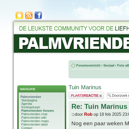
Forumoverzicht
‹
Sociaal
‹
Foto al
Tuin Marinus
NAVIGATIE
Plaats een reactie
Palmvrienden
Startpagina
Agenda
Re: Tuin Marinus
Kortingskaart
Palmvrienden forums
door
Rob
op 18 feb 2025 23:
Palmvrienden chat
Palmvrienden wiki
Palmvrienden maps
Nog een paar weken M
Palmvrienden label
Contact