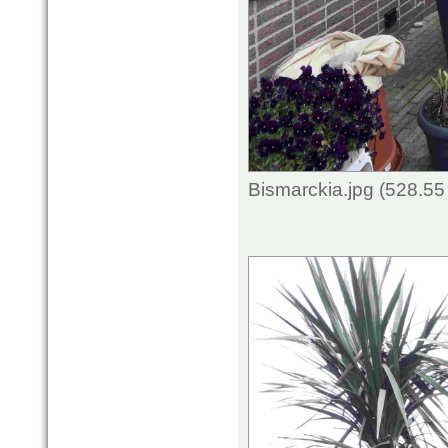
Bismarckia.jpg (528.5