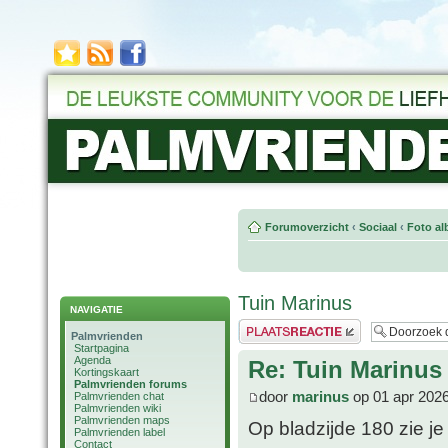
Forumoverzicht
‹
Sociaal
‹
Foto al
Tuin Marinus
NAVIGATIE
Plaats een reactie
Palmvrienden
Startpagina
Agenda
Re: Tuin Marinus
Kortingskaart
Palmvrienden forums
door
marinus
op 01 apr 2026
Palmvrienden chat
Palmvrienden wiki
Palmvrienden maps
Op bladzijde 180 zie je
Palmvrienden label
Contact