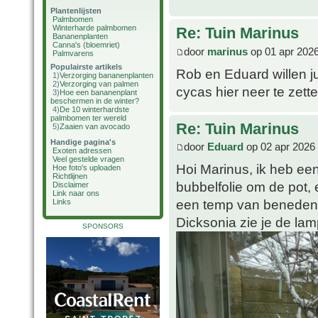
Plantenlijsten
Palmbomen
Winterharde palmbomen
Re: Tuin Marinus
Bananenplanten
Canna's (bloemriet)
door
marinus
op 01 apr 2026
Palmvarens
Populairste artikels
Rob en Eduard willen jul
1)
Verzorging bananenplanten
2)
Verzorging van palmen
cycas hier neer te zett
3)
Hoe een bananenplant
beschermen in de winter?
4)
De 10 winterhardste
palmbomen ter wereld
Re: Tuin Marinus
5)
Zaaien van avocado
Handige pagina's
door
Eduard
op 02 apr 2026 
Exoten adressen
Veel gestelde vragen
Hoi Marinus, ik heb ee
Hoe foto's uploaden
Richtlijnen
bubbelfolie om de pot,
Disclaimer
Link naar ons
een temp van beneden -3
Links
Dicksonia zie je de la
SPONSORS