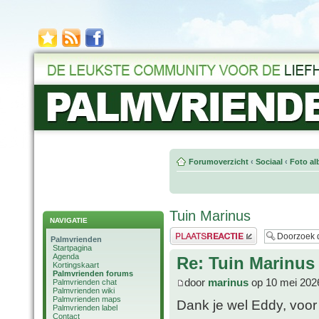
Forumoverzicht
‹
Sociaal
‹
Foto al
Tuin Marinus
NAVIGATIE
Plaats een reactie
Palmvrienden
Startpagina
Agenda
Re: Tuin Marinus
Kortingskaart
Palmvrienden forums
door
marinus
op 10 mei 202
Palmvrienden chat
Palmvrienden wiki
Palmvrienden maps
Dank je wel Eddy, voor
Palmvrienden label
Contact