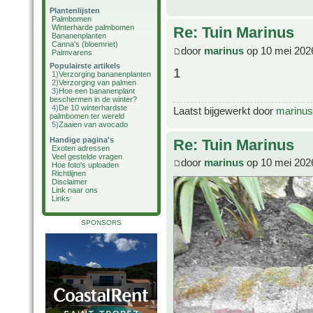
Plantenlijsten
Palmbomen
Winterharde palmbomen
Re: Tuin Marinus
Bananenplanten
Canna's (bloemriet)
door
marinus
op 10 mei 202
Palmvarens
Populairste artikels
1
1)
Verzorging bananenplanten
2)
Verzorging van palmen
3)
Hoe een bananenplant
beschermen in de winter?
4)
De 10 winterhardste
Laatst bijgewerkt door
marinus
palmbomen ter wereld
5)
Zaaien van avocado
Handige pagina's
Re: Tuin Marinus
Exoten adressen
Veel gestelde vragen
door
marinus
op 10 mei 202
Hoe foto's uploaden
Richtlijnen
Disclaimer
Link naar ons
Links
SPONSORS