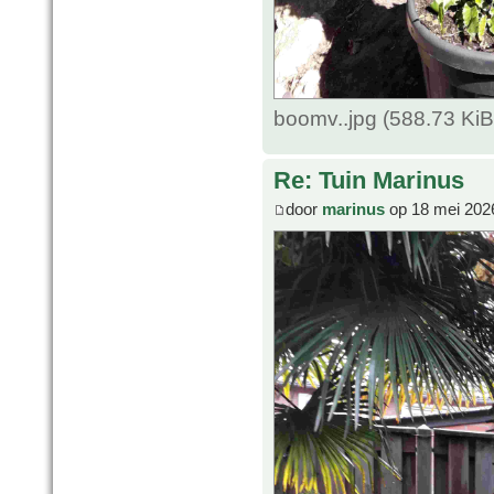
boomv..jpg (588.73 Ki
Re: Tuin Marinus
door
marinus
op 18 mei 202