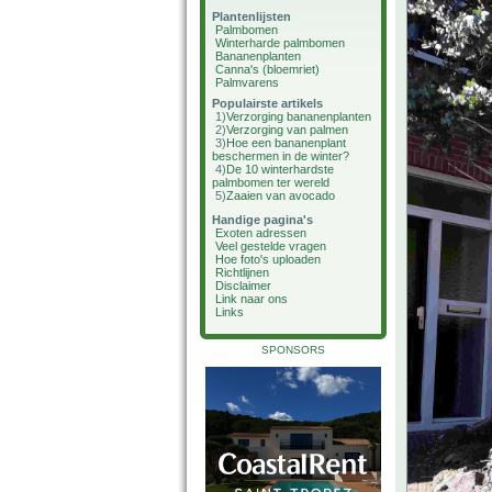
Plantenlijsten
Palmbomen
Winterharde palmbomen
Bananenplanten
Canna's (bloemriet)
Palmvarens
Populairste artikels
1)
Verzorging bananenplanten
2)
Verzorging van palmen
3)
Hoe een bananenplant
beschermen in de winter?
4)
De 10 winterhardste
palmbomen ter wereld
5)
Zaaien van avocado
Handige pagina's
Exoten adressen
Veel gestelde vragen
Hoe foto's uploaden
Richtlijnen
Disclaimer
Link naar ons
Links
SPONSORS