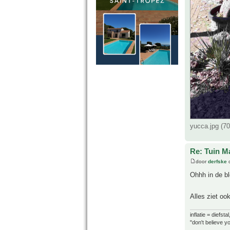
yucca.jpg (7
Re: Tuin M
door
derfske
o
Ohhh in de bl
Alles ziet oo
inflatie = diefst
"don't believe yo