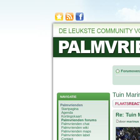
Forumoverz
Tuin Mari
NAVIGATIE
Plaats een reactie
Palmvrienden
Startpagina
Agenda
Re: Tuin 
Kortingskaart
Palmvrienden forums
door
marinus
Palmvrienden chat
Palmvrienden wiki
Palmvrienden maps
Palmvrienden label
Contact