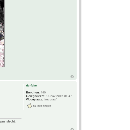
derfske
Berichten:
490
Geregistreerd:
18 nov 2015 01:47
Woonplaats:
landgraaf
51 bedankjes
 pas slecht,