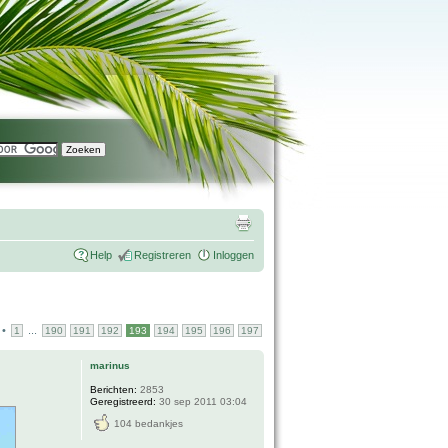
Help
Registreren
Inloggen
•
...
1
190
191
192
193
194
195
196
197
marinus
Berichten:
2853
Geregistreerd:
30 sep 2011 03:04
104 bedankjes