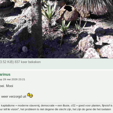
03.52 KiB) 837 keer bekeken
arinus
p 29 mei 2026 23:21
oei. Mooi
k weer verzorgd uit
al, kapitalisme = moderne slavernij, democratie = een illusie, c02 = goed voor planten, fijnstof is
ur tell lie vision", het probleem is niet degene die slecht zijn, het zijn de gene die het toelaten