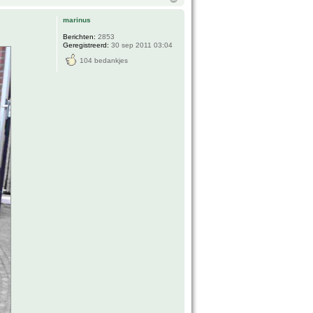
marinus
Berichten:
2853
Geregistreerd:
30 sep 2011 03:04
104 bedankjes