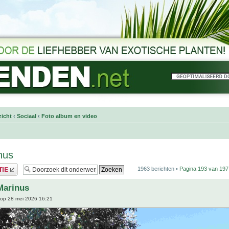
icht
‹
Sociaal
‹
Foto album en video
nus
1963 berichten •
Pagina
193
van
197
Marinus
op 28 mei 2026 16:21