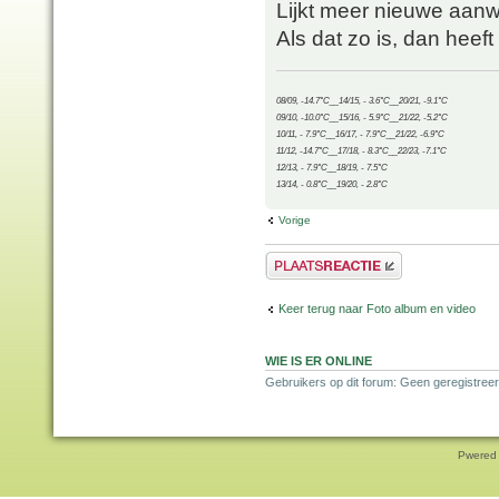
Lijkt meer nieuwe aanw
Als dat zo is, dan heeft
08/09, -14.7°C__14/15, - 3.6°C__20/21, -9.1°C
09/10, -10.0°C__15/16, - 5.9°C__21/22, -5.2°C
10/11, - 7.9°C__16/17, - 7.9°C__21/22, -6.9°C
11/12, -14.7°C__17/18, - 8.3°C__22/23, -7.1°C
12/13, - 7.9°C__18/19, - 7.5°C
13/14, - 0.8°C__19/20, - 2.8°C
Vorige
Plaats een reactie
Keer terug naar Foto album en video
WIE IS ER ONLINE
Gebruikers op dit forum: Geen geregistree
Pwered