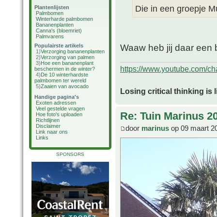
Die in een groepje 
Plantenlijsten
Palmbomen
Winterharde palmbomen
Bananenplanten
Canna's (bloemriet)
Palmvarens
Waaw heb jij daar een 
Populairste artikels
1)
Verzorging bananenplanten
2)
Verzorging van palmen
3)
Hoe een bananenplant
https://www.youtube.com/
beschermen in de winter?
4)
De 10 winterhardste
palmbomen ter wereld
5)
Zaaien van avocado
Losing critical thinking is 
Handige pagina's
Exoten adressen
Veel gestelde vragen
Re: Tuin Marinus 2
Hoe foto's uploaden
Richtlijnen
Disclaimer
door
marinus
op 09 maart 2
Link naar ons
Links
SPONSORS