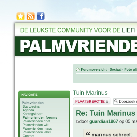
Forumoverzicht
‹
Sociaal
‹
Foto al
Tuin Marinus
NAVIGATIE
Plaats een reactie
Palmvrienden
Startpagina
Agenda
Re: Tuin Marinus
Kortingskaart
Palmvrienden forums
door
guardian1967
op 05 ma
Palmvrienden chat
Palmvrienden wiki
Palmvrienden maps
Palmvrienden label
marinus schreef:
Contact