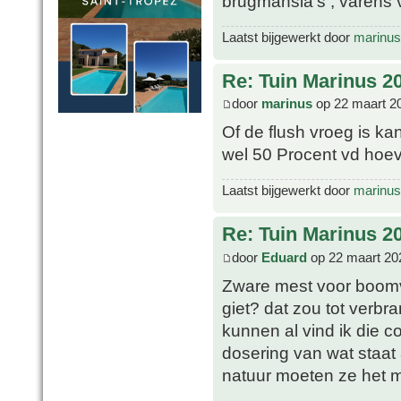
brugmansia's , varens 
Laatst bijgewerkt door
marinus
Re: Tuin Marinus 2
door
marinus
op 22 maart 2
Of de flush vroeg is k
wel 50 Procent vd hoe
Laatst bijgewerkt door
marinus
Re: Tuin Marinus 2
door
Eduard
op 22 maart 20
Zware mest voor boomva
giet? dat zou tot verbr
kunnen al vind ik die co
dosering van wat staat 
natuur moeten ze het m