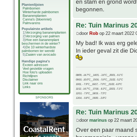
en stam en grond wordt
Plantenlijsten
begonnen.
Palmbomen
Winterharde palmbomen
Bananenplanten
Canna's (bloemriet)
Palmvarens
Re: Tuin Marinus 2
Populairste artikels
door
Rob
op 22 maart 2022 
1)
Verzorging bananenplanten
2)
Verzorging van palmen
3)
Hoe een bananenplant
My bad! Ik was erg gel
beschermen in de winter?
4)
De 10 winterhardste
In ieder geval zit die D
palmbomen ter wereld
5)
Zaaien van avocado
Handige pagina's
Exoten adressen
Veel gestelde vragen
Hoe foto's uploaden
08/09, -14.7°C__14/15, - 3.6°C__20/21, -9.1°C
Richtlijnen
Disclaimer
09/10, -10.0°C__15/16, - 5.9°C__21/22, -5.2°C
Link naar ons
10/11, - 7.9°C__16/17, - 7.9°C__21/22, -6.9°C
Links
11/12, -14.7°C__17/18, - 8.3°C__22/23, -7.1°C
12/13, - 7.9°C__18/19, - 7.5°C
SPONSORS
13/14, - 0.8°C__19/20, - 2.8°C
Re: Tuin Marinus 2
door
marinus
op 22 maart 2
Over een paar maand st