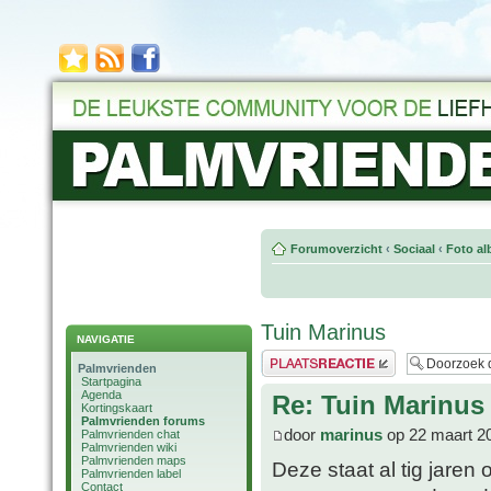
Forumoverzicht
‹
Sociaal
‹
Foto al
Tuin Marinus
NAVIGATIE
Plaats een reactie
Palmvrienden
Startpagina
Agenda
Re: Tuin Marinus
Kortingskaart
Palmvrienden forums
door
marinus
op 22 maart 2
Palmvrienden chat
Palmvrienden wiki
Palmvrienden maps
Deze staat al tig jaren 
Palmvrienden label
Contact