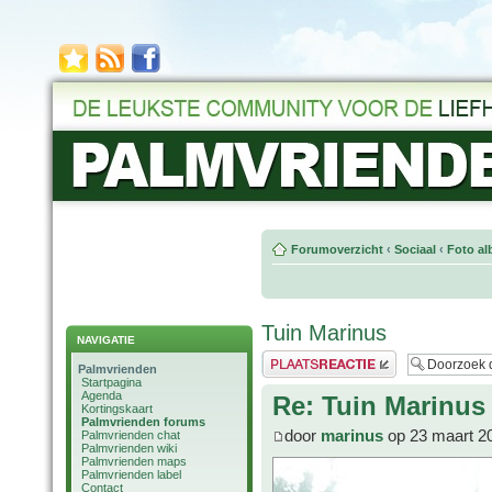
Forumoverzicht
‹
Sociaal
‹
Foto al
Tuin Marinus
NAVIGATIE
Plaats een reactie
Palmvrienden
Startpagina
Agenda
Re: Tuin Marinus
Kortingskaart
Palmvrienden forums
door
marinus
op 23 maart 2
Palmvrienden chat
Palmvrienden wiki
Palmvrienden maps
Palmvrienden label
Contact